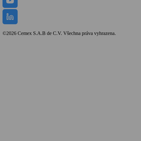
©2026 Cemex S.A.B de C.V. Všechna práva vyhrazena.
Bezpečnost a ochrana zdraví
Obchodní podmínky
Politika cookies
Prohlášení o přístupnosti
Mapa stránek
Zpracování osobních údajů
Ochrana oznamovatelů
Whistleblower protection