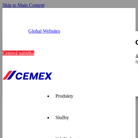
Skip to Main Content
Global Websites
Provozovny
Tato webová stránka používá c
Kariéra
Kontakt
Cenová nabídka
K personalizaci obsahu a reklam, poskytování funkcí soci
používáte, sdílíme se svými partnery pro sociální média, i
které získali v důsledku toho, že používáte jejich služby.
Zobrazit detaily
Pouze nutné
Produkty
Služby
Cemex je
přední
dodavatel