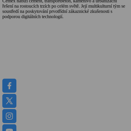
Cemex nabízí cement, transportbeton, kamenivo a urbanizační
řešení na rostoucích trzích po celém světě. Její multikulturní tým se
soustředí na poskytování prvotřídní zákaznické zkušenosti s
podporou digitálních technologií.
O Cemexu
Kalkulátor objemu betonu
Udržitelnost
Kariéra
Kontakt
Média
Dokumenty