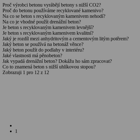
Proč výrobci betonu vyrábějí betony s nižší CO2?
Proč do betonu používáme recyklované kamenivo?
Na co se beton s recyklovaným kamenivem nehodí?
Na co je vhodné použít drenážní beton?
Je beton s recyklovaným kamenivem levnější?
Je beton s recyklovaným kamenivem kvalitní?
Jaký je rozdíl mezi anhydritovým a cementovým litým potěrem?
Jaký beton se používá na betonáž věnce?
Jaký beton použít do podlahy v interiéru?
Jaké vlastnosti má pěnobeton?
Jak vypadá drenážní beton? Dokážu ho sám zpracovat?
Co to znamená beton s nižší uhlíkovou stopou?
Zobrazuji 1 pro 12 z 12
1