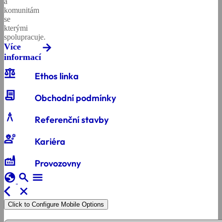
a
komunitám
se
kterými
spolupracuje.
Více
informací
balance
Ethos linka
contract
Obchodní podmínky
architecture
Referenční stavby
engineering
Kariéra
factory
Provozovny
globe
search
menu
arrow_back_ios
close
Click to Configure Mobile Options