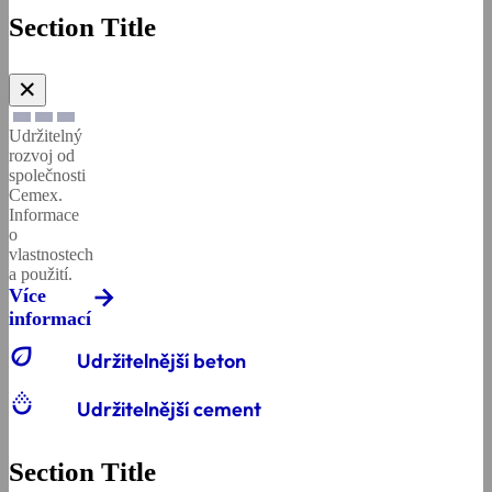
Section Title
✕
Udržitelný
rozvoj od
společnosti
Cemex.
Informace
o
vlastnostech
a použití.
Více
informací
eco
Udržitelnější beton
salinity
Udržitelnější cement
Section Title