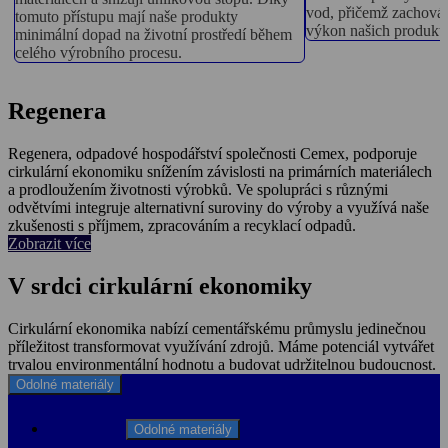
vod, přičemž zachová
tomuto přístupu mají naše produkty
výkon našich produkt
minimální dopad na životní prostředí během
celého výrobního procesu.
Regenera
Regenera, odpadové hospodářství společnosti Cemex, podporuje
cirkulární ekonomiku snížením závislosti na primárních materiálech
a prodloužením životnosti výrobků. Ve spolupráci s různými
odvětvími integruje alternativní suroviny do výroby a využívá naše
zkušenosti s příjmem, zpracováním a recyklací odpadů.
Zobrazit více
V srdci cirkulární ekonomiky
Cirkulární ekonomika nabízí cementářskému průmyslu jedinečnou
příležitost transformovat využívání zdrojů. Máme potenciál vytvářet
trvalou environmentální hodnotu a budovat udržitelnou budoucnost.
Odolné materiály
Odolné materiály