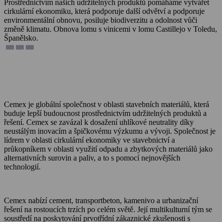
Prostřednictvím našich udržitelných produktů pomáháme vytvářet
cirkulární ekonomiku, která podporuje další odvětví a podporuje
environmentální obnovu, posiluje biodiverzitu a odolnost vůči
změně klimatu. Obnova lomu s vinicemi v lomu Castillejo v Toledu,
Španělsko.
Cemex je globální společnost v oblasti stavebních materiálů, která
buduje lepší budoucnost prostřednictvím udržitelných produktů a
řešení. Cemex se zavázal k dosažení uhlíkové neutrality díky
neustálým inovacím a špičkovému výzkumu a vývoji. Společnost je
lídrem v oblasti cirkulární ekonomiky ve stavebnictví a
průkopníkem v oblasti využití odpadu a zbytkových materiálů jako
alternativních surovin a paliv, a to s pomocí nejnovějších
technologií.
Cemex nabízí cement, transportbeton, kamenivo a urbanizační
řešení na rostoucích trzích po celém světě. Její multikulturní tým se
soustředí na poskytování prvotřídní zákaznické zkušenosti s