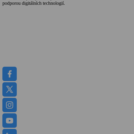
podporou digitálních technologií.
O Cemexu
Kalkulátor objemu betonu
Udržitelnost
Kariéra
Kontakt
Média
Dokumenty