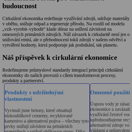
budoucnost
Cirkulární ekonomika redefinuje využívání zdrojů, udržuje materiály
v oběhu, snižuje odpad a regeneruje přírodu. Na rozdíl od modelu
„vzít–vyrobit–vyhodit“ klade důraz na snížení závislosti na
omezených primárních zdrojích. Náš závazek k cirkularitě není jen o
snižování emisí, ale o přehodnocení toků zdrojů v našem odvětví a
vytváření hodnoty, která podporuje jak podnikání, tak planetu.
Náš příspěvek k cirkulární ekonomice
Redefinujeme průmyslové standardy integrací principů cirkulární
ekonomiky do našich provozů s cílem transformovat procesy,
produkty a partnerství.
Produkty s udržitelnými
Omezené použití 
vlastnostmi
Úspora vody je zásadní
ekonomice a zavázali 
Vyvinuli jsme betony, které obsahují
využívání čerstvé vod
nízkouhlíkové cementy, recyklované
upřednostňujeme recyk
kamenivo a alternativní pojiva – všechny tyto
alternativní zdroje vo
prvky snižují závislost na primárních
vládami a průmyslem n
materiálech a snižují uhlíkovou stopu. Díky