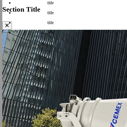
title
Section Title
title
title
✕
title