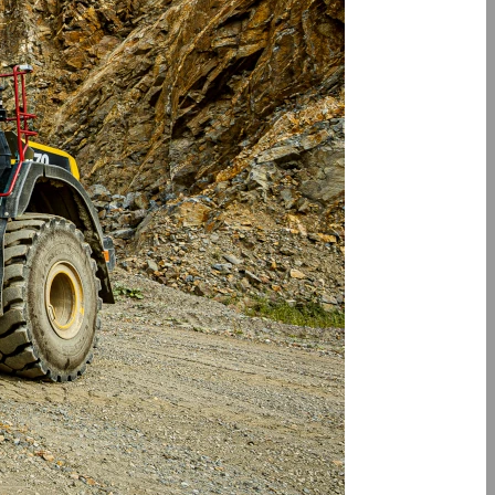
Všeobecné prodejní a dodací podmínky
Všeobecné prodejní a dodací podmínky
Dodavatelé
Bezpečnostní listy
Bezpečnost a ochrana zdraví
Technické listy