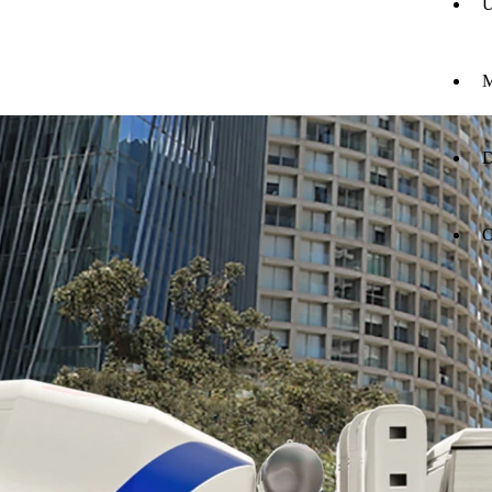
U
M
D
O