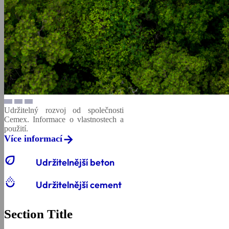
Udržitelný rozvoj od společnosti
Cemex. Informace o vlastnostech a
použití.
Více informací
eco
Udržitelnější beton
salinity
Udržitelnější cement
Section Title