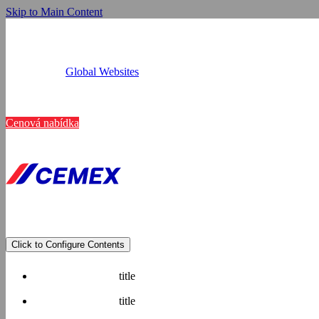
Skip to Main Content
Global Websites
Provozovny
Tato webová
Kariéra
Kontakt
Cenová nabídka
K personalizaci obsah
využíváme soubory coo
média, inzerci a analý
poskytli nebo které zí
Zobrazit detaily
Click to Configure Contents
title
title