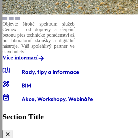
Objevte široké spektrum služeb
Cemex – od dopravy a čerpání
betonu přes technické poradenství až
po laboratorní zkoušky a digitální
nástroje. Váš spolehlivý partner ve
stavebnictví.
Více informací
auto_stories
Rady, tipy a informace
design_services
BIM
event_available
Akce, Workshopy, Webináře
Section Title
✕