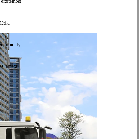
držitelnost
édia
okumenty
 Cemexu