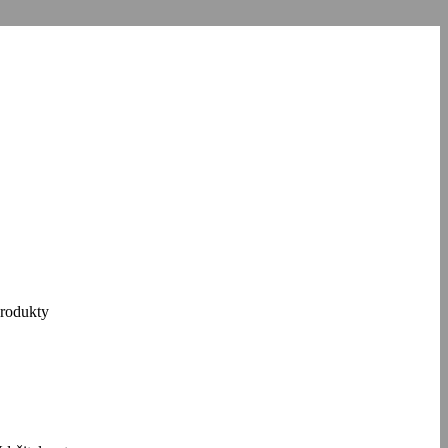
návštěvnosti
partnery pro sociální
 které jste jim
Povolit vše
rodukty
lužby