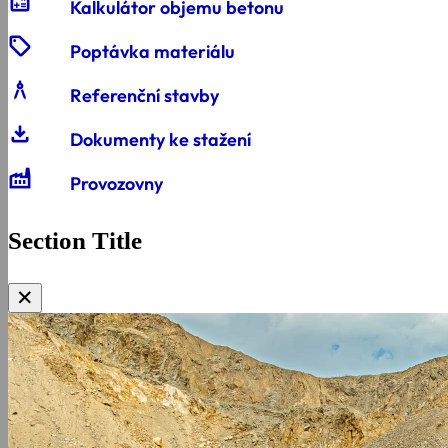
calculate
Kalkulátor objemu betonu
sell
Poptávka materiálu
architecture
Referenční stavby
download
Dokumenty ke stažení
Factory
Provozovny
Section Title
✕