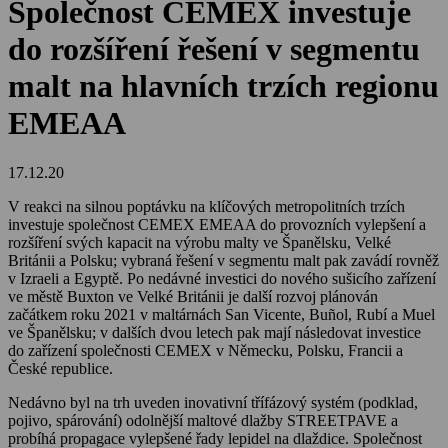
Společnost CEMEX investuje
do rozšíření řešení v segmentu
malt na hlavních trzích regionu
EMEAA
17.12.20
V reakci na silnou poptávku na klíčových metropolitních trzích
investuje společnost CEMEX EMEAA do provozních vylepšení a
rozšíření svých kapacit na výrobu malty ve Španělsku, Velké
Británii a Polsku; vybraná řešení v segmentu malt pak zavádí rovněž
v Izraeli a Egyptě. Po nedávné investici do nového sušicího zařízení
ve městě Buxton ve Velké Británii je další rozvoj plánován
začátkem roku 2021 v maltárnách San Vicente, Buñol, Rubí a Muel
ve Španělsku; v dalších dvou letech pak mají následovat investice
do zařízení společnosti CEMEX v Německu, Polsku, Francii a
České republice.
Nedávno byl na trh uveden inovativní třífázový systém (podklad,
pojivo, spárování) odolnější maltové dlažby STREETPAVE a
probíhá propagace vylepšené řady lepidel na dlaždice. Společnost