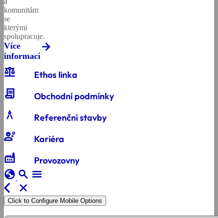
a
komunitám
se
kterými
spolupracuje.
Více
informací
balance
Ethos linka
contract
Obchodní podmínky
architecture
Referenční stavby
engineering
Kariéra
factory
Provozovny
globe
search
menu
arrow_back_ios
close
Click to Configure Mobile Options