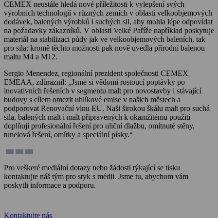
CEMEX neustále hledá nové příležitosti k vylepšení svých
výrobních technologií v různých zemích v oblasti velkoobjemových
dodávek, balených výrobků i suchých sil, aby mohla lépe odpovídat
na požadavky zákazníků. V oblasti Velké Paříže například poskytuje
materiál na stabilizaci půdy jak ve velkoobjemových baleních, tak
pro sila; kromě těchto možností pak nově uvedla přírodní balenou
maltu M4 a M12.
Sergio Menendez, regionální prezident společnosti CEMEX
EMEAA, zdůraznil: „Jsme si vědomi rostoucí poptávky po
inovativních řešeních v segmentu malt pro novostavby i stávající
budovy s cílem omezit uhlíkové emise v našich městech a
podporovat Renovační vlnu EU. Naši širokou škálu malt pro suchá
sila, balených malt i malt připravených k okamžitému použití
doplňují profesionální řešení pro uliční dlažbu, omítnuté stěny,
tunelová řešení, omítky a speciální písky.“
Pro veškeré mediální dotazy nebo žádosti týkající se tisku
kontaktujte náš tým pro styk s médii. Jsme tu, abychom vám
poskytli informace a podporu.
call
+420 739 651 575
Kontaktujte nás