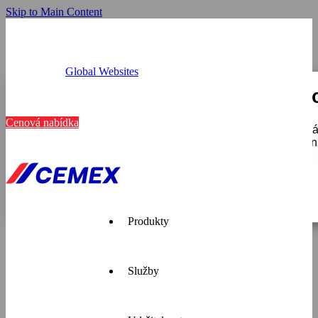
Skip to Main Content
Global Websites
Provozovny
Tato webová stránka používá c
Kariéra
Kontakt
Cenová nabídka
K personalizaci obsahu a reklam, poskytování funkcí soci
používáte, sdílíme se svými partnery pro sociální média, i
které získali v důsledku toho, že používáte jejich služby.
Zobrazit detaily
Pouze nutné
Produkty
Služby
Cemex je
přední
dodavatel