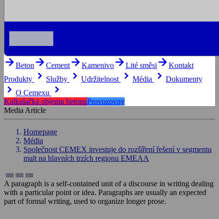
arrow_forward
arrow_forward
arrow_forward
arrow_forward
arrow_forward
Beton
Cement
Kamenivo
Lité směsi
Kontakt
keyboard_arrow_right
keyboard_arrow_right
keyboard_arrow_right
keyboard_arrow_right
Produkty
Služby
Udržitelnost
Média
Dokumenty
keyboard_arrow_right
keyboard_arrow_right
O Cemexu
Kalkulačka objemu betonu
Provozovny
Media Article
Homepage
Média
Společnost CEMEX investuje do rozšíření řešení v segmentu
malt na hlavních trzích regionu EMEAA
A paragraph is a self-contained unit of a discourse in writing dealing
with a particular point or idea. Paragraphs are usually an expected
part of formal writing, used to organize longer prose.