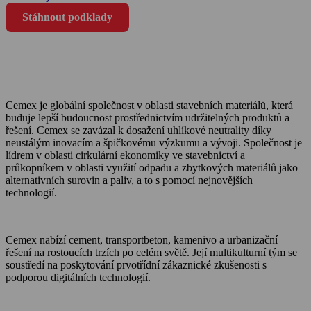
Stáhnout podklady
Cemex je globální společnost v oblasti stavebních materiálů, která
buduje lepší budoucnost prostřednictvím udržitelných produktů a
řešení. Cemex se zavázal k dosažení uhlíkové neutrality díky
neustálým inovacím a špičkovému výzkumu a vývoji. Společnost je
lídrem v oblasti cirkulární ekonomiky ve stavebnictví a
průkopníkem v oblasti využití odpadu a zbytkových materiálů jako
alternativních surovin a paliv, a to s pomocí nejnovějších
technologií.
Cemex nabízí cement, transportbeton, kamenivo a urbanizační
řešení na rostoucích trzích po celém světě. Její multikulturní tým se
soustředí na poskytování prvotřídní zákaznické zkušenosti s
podporou digitálních technologií.
O Cemexu
Kalkulátor objemu betonu