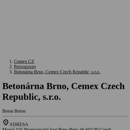
Cemex CZ
Provozovny
Betonárna Brno, Cemex Czech Republic, s.r.o.
Betonárna Brno, Cemex Czech
Republic, s.r.o.
Beton
Beton
location_on
ADRESA
Masná 110,Jihomoravský kraj,Brno-Brno-jih,602 00,Czech