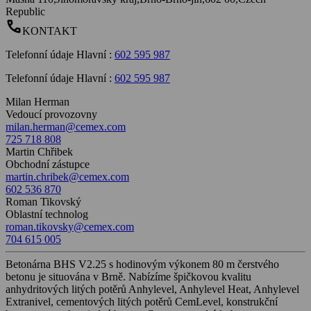
Republic
call
KONTAKT
Telefonní údaje Hlavní
:
602 595 987
Telefonní údaje Hlavní
:
602 595 987
Milan Herman
Vedoucí provozovny
milan.herman@cemex.com
725 718 808
Martin Chřibek
Obchodní zástupce
martin.chribek@cemex.com
602 536 870
Roman Tikovský
Oblastní technolog
roman.tikovsky@cemex.com
704 615 005
Betonárna BHS V2.25 s hodinovým výkonem 80 m čerstvého
betonu je situována v Brně. Nabízíme špičkovou kvalitu
anhydritových litých potěrů Anhylevel, Anhylevel Heat, Anhylevel
Extranivel, cementových litých potěrů CemLevel, konstrukční