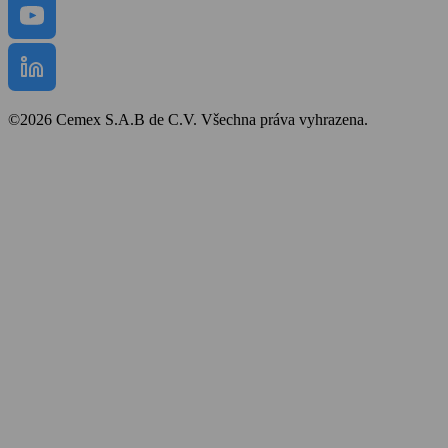
©2026 Cemex S.A.B de C.V. Všechna práva vyhrazena.
Bezpečnost a ochrana zdraví
Obchodní podmínky
Politika cookies
Prohlášení o přístupnosti
Mapa stránek
Zpracování osobních údajů
Ochrana oznamovatelů
Whistleblower protection