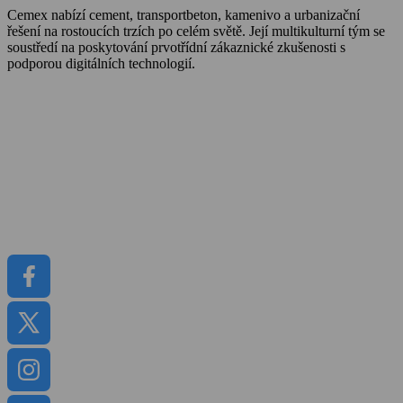
Cemex nabízí cement, transportbeton, kamenivo a urbanizační
řešení na rostoucích trzích po celém světě. Její multikulturní tým se
soustředí na poskytování prvotřídní zákaznické zkušenosti s
podporou digitálních technologií.
O Cemexu
Kalkulátor objemu betonu
Udržitelnost
Kariéra
Kontakt
Média
Dokumenty