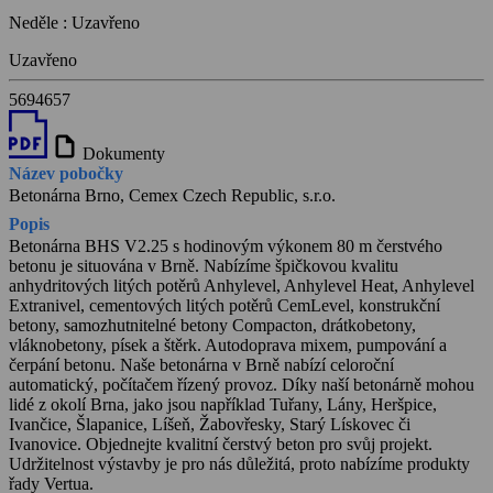
Neděle
:
Uzavřeno
Uzavřeno
5694657
draft
Dokumenty
Název pobočky
Betonárna Brno, Cemex Czech Republic, s.r.o.
Popis
Betonárna BHS V2.25 s hodinovým výkonem 80 m čerstvého
betonu je situována v Brně. Nabízíme špičkovou kvalitu
anhydritových litých potěrů Anhylevel, Anhylevel Heat, Anhylevel
Extranivel, cementových litých potěrů CemLevel, konstrukční
betony, samozhutnitelné betony Compacton, drátkobetony,
vláknobetony, písek a štěrk. Autodoprava mixem, pumpování a
čerpání betonu. Naše betonárna v Brně nabízí celoroční
automatický, počítačem řízený provoz. Díky naší betonárně mohou
lidé z okolí Brna, jako jsou například Tuřany, Lány, Heršpice,
Ivančice, Šlapanice, Líšeň, Žabovřesky, Starý Lískovec či
Ivanovice. Objednejte kvalitní čerstvý beton pro svůj projekt.
Udržitelnost výstavby je pro nás důležitá, proto nabízíme produkty
řady Vertua.