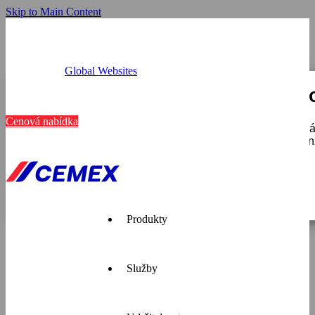
Skip to Main Content
Global Websites
Provozovny
Tato webová stránka používá c
Kariéra
Kontakt
Cenová nabídka
K personalizaci obsahu a reklam, poskytování funkcí soci
používáte, sdílíme se svými partnery pro sociální média, i
které získali v důsledku toho, že používáte jejich služby.
Zobrazit detaily
Pouze nutné
Produkty
Služby
Cemex je
přední
dodavatel