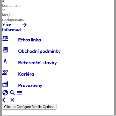
a
komunitám
se
kterými
spolupracuje.
Více
informací
balance
Ethos linka
contract
Obchodní podmínky
architecture
Referenční stavby
engineering
Kariéra
factory
Provozovny
globe
search
menu
arrow_back_ios
close
Click to Configure Mobile Options