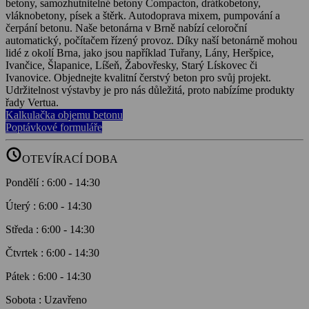
betony, samozhutnitelné betony Compacton, drátkobetony,
vláknobetony, písek a štěrk. Autodoprava mixem, pumpování a
čerpání betonu. Naše betonárna v Brně nabízí celoroční
automatický, počítačem řízený provoz. Díky naší betonárně mohou
lidé z okolí Brna, jako jsou například Tuřany, Lány, Heršpice,
Ivančice, Šlapanice, Líšeň, Žabovřesky, Starý Lískovec či
Ivanovice. Objednejte kvalitní čerstvý beton pro svůj projekt.
Udržitelnost výstavby je pro nás důležitá, proto nabízíme produkty
řady Vertua.
Kalkulačka objemu betonu
Poptávkové formuláře
schedule
OTEVÍRACÍ DOBA
Pondělí
:
6:00
-
14:30
Úterý
:
6:00
-
14:30
Středa
:
6:00
-
14:30
Čtvrtek
:
6:00
-
14:30
Pátek
:
6:00
-
14:30
Sobota
:
Uzavřeno