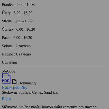
Pondělí
:
6:00
-
16:30
Úterý
:
6:00
-
16:30
Středa
:
6:00
-
16:30
Čtvrtek
:
6:00
-
16:30
Pátek
:
6:00
-
16:30
Sobota
:
Uzavřeno
Neděle
:
Uzavřeno
Uzavřeno
5695302
draft
Dokumenty
Název pobočky
Štěrkovna Smiřice, Cemex Sand k.s.
Popis
Štěrkovna Smiřice nabízí širokou škálu kameniva pro stavební