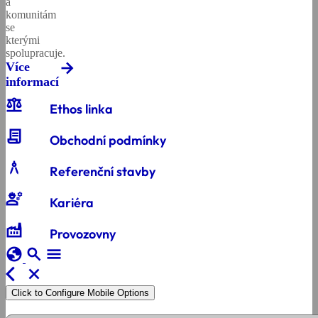
a
komunitám
se
kterými
spolupracuje.
Více
informací
balance
Ethos linka
contract
Obchodní podmínky
architecture
Referenční stavby
engineering
Kariéra
factory
Provozovny
globe
search
menu
arrow_back_ios
close
Click to Configure Mobile Options