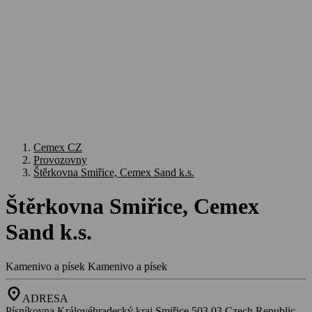
Cemex CZ
Provozovny
Štěrkovna Smiřice, Cemex Sand k.s.
Štěrkovna Smiřice, Cemex
Sand k.s.
Kamenivo a písek
Kamenivo a písek
location_on
ADRESA
Písníkovna,Královéhradecký kraj,Smiřice,503 03,Czech Republic