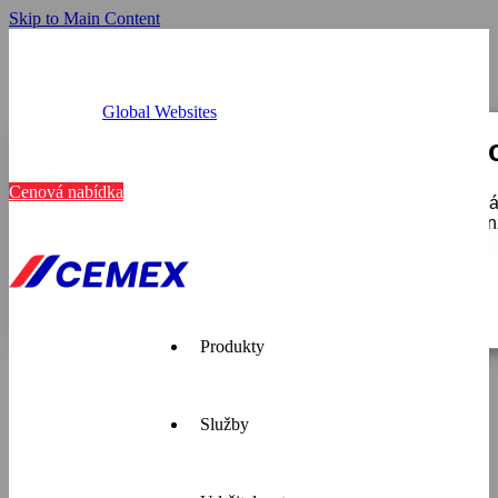
Skip to Main Content
Global Websites
Provozovny
Tato webová stránka používá c
Kariéra
Kontakt
Cenová nabídka
K personalizaci obsahu a reklam, poskytování funkcí soci
používáte, sdílíme se svými partnery pro sociální média, i
které získali v důsledku toho, že používáte jejich služby.
Zobrazit detaily
Pouze nutné
Produkty
Služby
Cemex je
přední
dodavatel