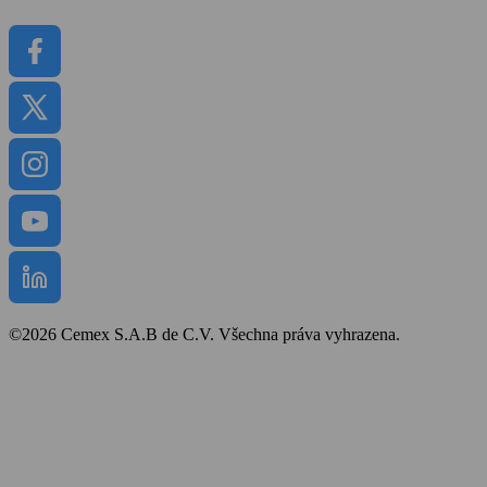
Dokumenty
©2026 Cemex S.A.B de C.V. Všechna práva vyhrazena.
Bezpečnost a ochrana zdraví
Obchodní podmínky
Politika cookies
Prohlášení o přístupnosti
Mapa stránek
Zpracování osobních údajů