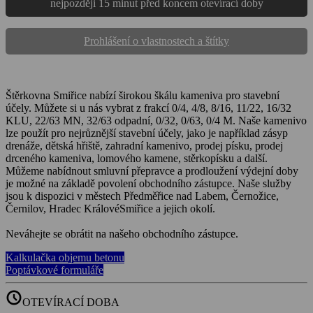
nejpozději 15 minut před koncem otevírací doby
Prohlášení o vlastnostech a štítky
Štěrkovna Smiřice nabízí širokou škálu kameniva pro stavební
účely. Můžete si u nás vybrat z frakcí 0/4, 4/8, 8/16, 11/22, 16/32
KLU, 22/63 MN, 32/63 odpadní, 0/32, 0/63, 0/4 M. Naše kamenivo
lze použít pro nejrůznější stavební účely, jako je například zásyp
drenáže, dětská hřiště, zahradní kamenivo, prodej písku, prodej
drceného kameniva, lomového kamene, stěrkopísku a další.
Můžeme nabídnout smluvní přepravce a prodloužení výdejní doby
je možné na základě povolení obchodního zástupce. Naše služby
jsou k dispozici v městech Předměřice nad Labem, Černožice,
Černilov, Hradec KrálovéSmiřice a jejich okolí.
Neváhejte se obrátit na našeho obchodního zástupce.
Kalkulačka objemu betonu
Poptávkové formuláře
schedule
OTEVÍRACÍ DOBA