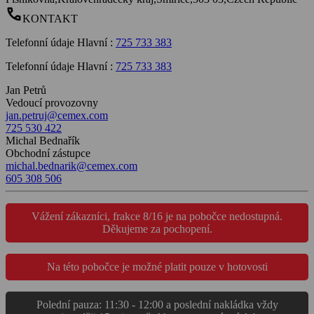
call
KONTAKT
Telefonní údaje Hlavní
:
725 733 383
Telefonní údaje Hlavní
:
725 733 383
Jan Petrů
Vedoucí provozovny
jan.petruj@cemex.com
725 530 422
Michal Bednařík
Obchodní zástupce
michal.bednarik@cemex.com
605 308 506
Vážení zákazníci, frakce 8/16 je na pobočce nedostupná.
Děkujeme za pochopení.
Na této pobočce je možné platit pouze v hotovosti
Polední pauza: 11:30 - 12:00 a poslední nakládka vždy