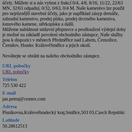
účely. Můžete si u nás vybrat z frakcí 0/4, 4/8, 8/16, 11/22, 22/63
MN, 32/63 odpadní, 0/32, 0/63, 0/4 M. Naše kamenivo lze použít
pro nejrůznější stavební účely, jako je například zásyp drenáže,
zahradní kamenivo, prodej písku, prodej drceného kameniva,
lomového kamene, stěrkopísku a další.
Můžeme nabídnout smluvní přepravce a prodloužení výdejní doby
je možné na základě povolení obchodního zástupce. Naše služby
jsou k dispozici v městech Předměřice nad Labem, Černožice,
Černilov, Hradec KrálovéSmiřice a jejich okolí.
Neváhejte se obrátit na našeho obchodního zástupce.
URL pobočky
URL pobočky
Telefon
725 530 422
E-mail
jan.petruj@cemex.com
Adresa
Písníkovna,Královéhradecký kraj,Smiřice,503 03,Czech Republic
Latitude
50.28612513