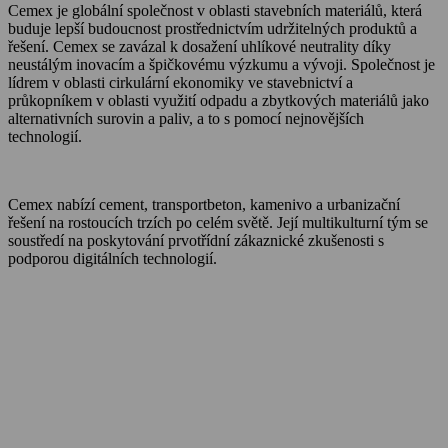
Cemex je globální společnost v oblasti stavebních materiálů, která
buduje lepší budoucnost prostřednictvím udržitelných produktů a
řešení. Cemex se zavázal k dosažení uhlíkové neutrality díky
neustálým inovacím a špičkovému výzkumu a vývoji. Společnost je
lídrem v oblasti cirkulární ekonomiky ve stavebnictví a
průkopníkem v oblasti využití odpadu a zbytkových materiálů jako
alternativních surovin a paliv, a to s pomocí nejnovějších
technologií.
Cemex nabízí cement, transportbeton, kamenivo a urbanizační
řešení na rostoucích trzích po celém světě. Její multikulturní tým se
soustředí na poskytování prvotřídní zákaznické zkušenosti s
podporou digitálních technologií.
O Cemexu
Kalkulátor objemu betonu
Udržitelnost
Kariéra
Kontakt
Média