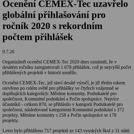
Ocenění CEMEX-Tec uzavřelo
globální přihlašování pro
ročník 2020 s rekordním
počtem přihlášek
9.7.20
Organizátoři ocenění CEMEX-Tec 2020 dnes oznámili, že v
desátém ročníku zaregistrovali 1 678 přihlášek, což je nejvyšší počet
přihlášených projektů v historii soutěže.
Ocenění CEMEX-Tec, jež slaví desáté výročí, je již třetím rokem
otevřeno po celém světě pro přihlášky ve čtyřech vzájemně se
doplňujících kategoriích: Měníme komunity, Podnikatelé pro
společnost, Komunitní podnikání a Počin spolupráce. Nejvíce
účastníků - celkem 870, se přihlásilo v kategorii Podnikatelé pro
společnost, následované kategoriemi Komunitní podnikání s 372
projekty, Měníme komunity s 258 a Počin spolupráce se 178
projekty.
Letos bylo přihlášeno 717 projektů ze 143 vysokých škol z 31 států