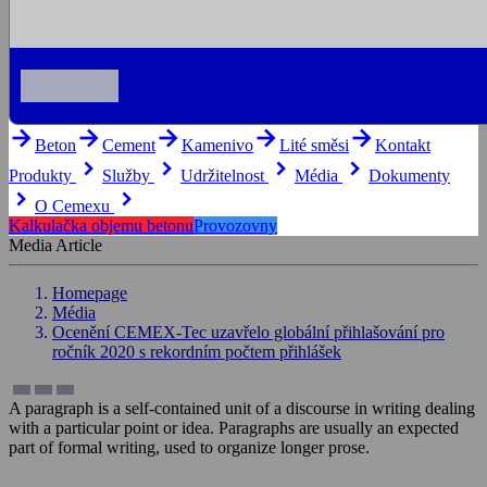
arrow_forward
arrow_forward
arrow_forward
arrow_forward
arrow_forward
Beton
Cement
Kamenivo
Lité směsi
Kontakt
keyboard_arrow_right
keyboard_arrow_right
keyboard_arrow_right
keyboard_arrow_right
Produkty
Služby
Udržitelnost
Média
Dokumenty
keyboard_arrow_right
keyboard_arrow_right
O Cemexu
Kalkulačka objemu betonu
Provozovny
Media Article
Homepage
Média
Ocenění CEMEX-Tec uzavřelo globální přihlašování pro
ročník 2020 s rekordním počtem přihlášek
A paragraph is a self-contained unit of a discourse in writing dealing
with a particular point or idea. Paragraphs are usually an expected
part of formal writing, used to organize longer prose.