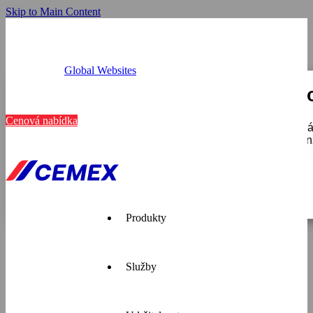
Skip to Main Content
Global Websites
Provozovny
Tato webová stránka používá c
Kariéra
Kontakt
Cenová nabídka
K personalizaci obsahu a reklam, poskytování funkcí soci
používáte, sdílíme se svými partnery pro sociální média, i
které získali v důsledku toho, že používáte jejich služby.
Zobrazit detaily
Pouze nutné
Produkty
Služby
Cemex je
přední
dodavatel