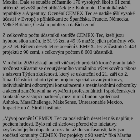
Mexika. Dále se soutěže zúčastnilo 170 vysokých škol z 61 zemí,
přičemž nejvyšší počet přihlášek je z Kolumbie, Dominikánské
republiky a Argentiny. Ocenění CEMEX-Tec se nadále těší vysoké
účasti i v Evropě s přihláškami ze Španělska, Francie, Německa,
Velké Británie, České republiky a dalších zemí.
Z celkového počtu účastníků soutěže CEMEX-Tec, kteří jsou
hybnou silou změn, je 51 % žen a 49 % mužů; jejich průměrný věk
je 32 let. Během deseti let se ocenění CEMEX-Tec zúčastnilo 5 443
projektů z 90 zemí, s celkovým počtem 8 600 účastníků.
V ročníku 2020 získají autoři vítězných projektů kromě grantu také
možnost zúčastnit se dvoutýdenního virtuálního výcvikového tábora
s názvem Týden zkušeností, který se uskuteční od 21. září do 2.
října. Účastníci tohoto týdne projdou specializovanými kurzy,
individuálními odbornými konzultacemi s mezinárodními odborníky
a akcemi zaměřenými na vytváření profesionálních i společenských
kontaktů se zástupci partnerů, mezi nimiž budou společnosti
Ashoka, MassChallenge, MakeSense, Unreasonable Mexico,
Impact Hub či Sirolli Institute.
„Vývoj ocenění CEMEX-Tec za posledních deset let nás naplňuje
pocitem hrdosti. Bylo mi ctí sledovat přerod této iniciativy,
zvyšování jejího dopadu a rozsahu až do současnosti, kdy jsou
součástí komunity CEMEX-Tec projekty z 90 zemí,“ říká Martha