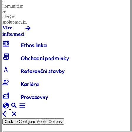
a
komunitám
se
kterými
spolupracuje.
Více
informací
balance
Ethos linka
contract
Obchodní podmínky
architecture
Referenční stavby
engineering
Kariéra
factory
Provozovny
globe
search
menu
arrow_back_ios
close
Click to Configure Mobile Options