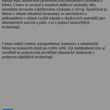
buduje lepší budoucnost prostřednictvím udržitelných produktů a
řešení. Cemex se zavázal k dosažení uhlíkové neutrality díky
neustálým inovacím a špičkovému výzkumu a vývoji. Společnost je
lídrem v oblasti cirkulární ekonomiky ve stavebnictví a
průkopníkem v oblasti využití odpadu a zbytkových materiálů jako
alternativních surovin a paliv, a to s pomocí nejnovějších
technologií.
Cemex nabízí cement, transportbeton, kamenivo a urbanizační
řešení na rostoucích trzích po celém světě. Její multikulturní tým se
soustředí na poskytování prvotřídní zákaznické zkušenosti s
podporou digitálních technologií.
O Cemexu
Kalkulátor objemu betonu
Udržitelnost
Kariéra
Kontakt
Média
Dokumenty