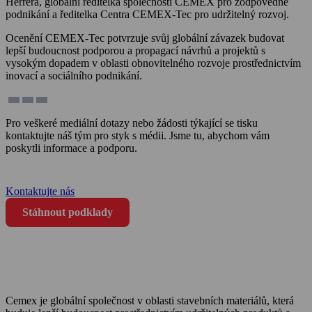
Herrera, globální ředitelka společnosti CEMEX pro zodpovědné
podnikání a ředitelka Centra CEMEX-Tec pro udržitelný rozvoj.
Ocenění CEMEX-Tec potvrzuje svůj globální závazek budovat
lepší budoucnost podporou a propagací návrhů a projektů s
vysokým dopadem v oblasti obnovitelného rozvoje prostřednictvím
inovací a sociálního podnikání.
Pro veškeré mediální dotazy nebo žádosti týkající se tisku
kontaktujte náš tým pro styk s médii. Jsme tu, abychom vám
poskytli informace a podporu.
call
+420 739 651 575
Kontaktujte nás
Stáhnout podklady
Cemex je globální společnost v oblasti stavebních materiálů, která