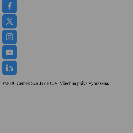
©2026 Cemex S.A.B de C.V. Všechna práva vyhrazena.
Bezpečnost a ochrana zdraví
Obchodní podmínky
Politika cookies
Prohlášení o přístupnosti
Mapa stránek
Zpracování osobních údajů
Ochrana oznamovatelů
Whistleblower protection