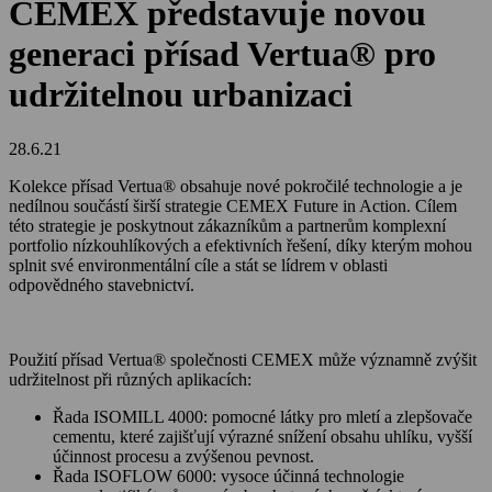
CEMEX představuje novou
generaci přísad Vertua® pro
udržitelnou urbanizaci
28.6.21
Kolekce přísad Vertua® obsahuje nové pokročilé technologie a je
nedílnou součástí širší strategie CEMEX Future in Action. Cílem
této strategie je poskytnout zákazníkům a partnerům komplexní
portfolio nízkouhlíkových a efektivních řešení, díky kterým mohou
splnit své environmentální cíle a stát se lídrem v oblasti
odpovědného stavebnictví.
Použití přísad Vertua® společnosti CEMEX může významně zvýšit
udržitelnost při různých aplikacích:
Řada ISOMILL 4000: pomocné látky pro mletí a zlepšovače
cementu, které zajišťují výrazné snížení obsahu uhlíku, vyšší
účinnost procesu a zvýšenou pevnost.
Řada ISOFLOW 6000: vysoce účinná technologie