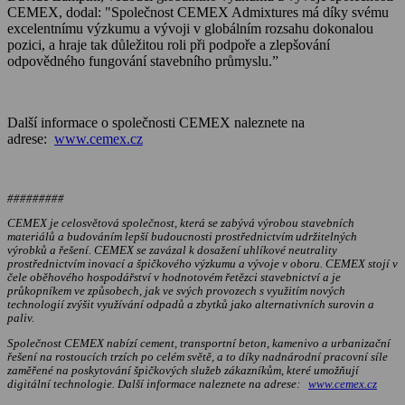
CEMEX, dodal: "Společnost CEMEX Admixtures má díky svému
excelentnímu výzkumu a vývoji v globálním rozsahu dokonalou
pozici, a hraje tak důležitou roli při podpoře a zlepšování
odpovědného fungování stavebního průmyslu.”
Další informace o společnosti CEMEX naleznete na
adrese:
www.cemex.cz
#########
CEMEX je celosvětová společnost, která se zabývá výrobou stavebních
materiálů a budováním lepší budoucnosti prostřednictvím udržitelných
výrobků a řešení. CEMEX se zavázal k dosažení uhlíkové neutrality
prostřednictvím inovací a špičkového výzkumu a vývoje v oboru. CEMEX stojí v
čele oběhového hospodářství v hodnotovém řetězci stavebnictví a je
průkopníkem ve způsobech, jak ve svých provozech s využitím nových
technologií zvýšit využívání odpadů a zbytků jako alternativních surovin a
paliv.
Společnost CEMEX nabízí cement, transportní beton, kamenivo a urbanizační
řešení na rostoucích trzích po celém světě, a to díky nadnárodní pracovní síle
zaměřené na poskytování špičkových služeb zákazníkům, které umožňují
digitální technologie. Další informace naleznete na adrese:
www.cemex.cz