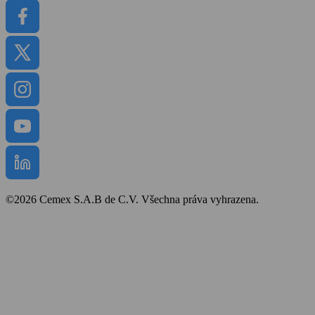
©2026 Cemex S.A.B de C.V. Všechna práva vyhrazena.
Bezpečnost a ochrana zdraví
Obchodní podmínky
Politika cookies
Prohlášení o přístupnosti
Mapa stránek
Zpracování osobních údajů
Ochrana oznamovatelů
Whistleblower protection