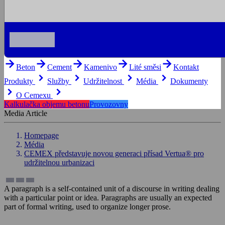
arrow_forward
arrow_forward
arrow_forward
arrow_forward
arrow_forward
Beton
Cement
Kamenivo
Lité směsi
Kontakt
keyboard_arrow_right
keyboard_arrow_right
keyboard_arrow_right
keyboard_arrow_right
Produkty
Služby
Udržitelnost
Média
Dokumenty
keyboard_arrow_right
keyboard_arrow_right
O Cemexu
Kalkulačka objemu betonu
Provozovny
Media Article
Homepage
Média
CEMEX představuje novou generaci přísad Vertua® pro
udržitelnou urbanizaci
A paragraph is a self-contained unit of a discourse in writing dealing
with a particular point or idea. Paragraphs are usually an expected
part of formal writing, used to organize longer prose.