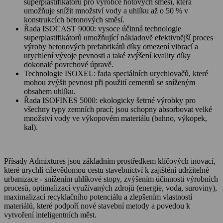
superplastifikátorů pro výrobce hotových směsí, která
umožňuje snížit množství vody a uhlíku až o 50 % v
konstrukcích betonových směsí.
Řada ISOCAST 9000: vysoce účinná technologie
superplastifikátorů umožňující nákladově efektivnější proces
výroby betonových prefabrikátů díky omezení vibrací a
urychlení vývoje pevnosti a také zvýšení kvality díky
dokonalé povrchové úpravě.
Technologie ISOXEL: řada speciálních urychlovačů, které
mohou zvýšit pevnost při použití cementů se sníženým
obsahem uhlíku.
Řada ISOFINES 5000: ekologicky šetrné výrobky pro
všechny typy zemních prací; jsou schopny absorbovat velké
množství vody ve výkopovém materiálu (bahno, výkopek,
kal).
Přísady Admixtures jsou základním prostředkem klíčových inovací,
které urychlí cílevědomou cestu stavebnictví k zajištění udržitelné
urbanizace - snížením uhlíkové stopy, zvýšením účinnosti výrobních
procesů, optimalizací využívaných zdrojů (energie, voda, suroviny),
maximalizací recyklačního potenciálu a zlepšením vlastností
materiálů, které podpoří nové stavební metody a povedou k
vytvoření inteligentních měst.