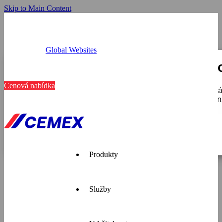
Skip to Main Content
Global Websites
Provozovny
Tato webová stránka používá c
Kariéra
Kontakt
Cenová nabídka
K personalizaci obsahu a reklam, poskytování funkcí soci
používáte, sdílíme se svými partnery pro sociální média, i
které získali v důsledku toho, že používáte jejich služby.
Zobrazit detaily
Pouze nutné
Produkty
Služby
Cemex je
přední
dodavatel