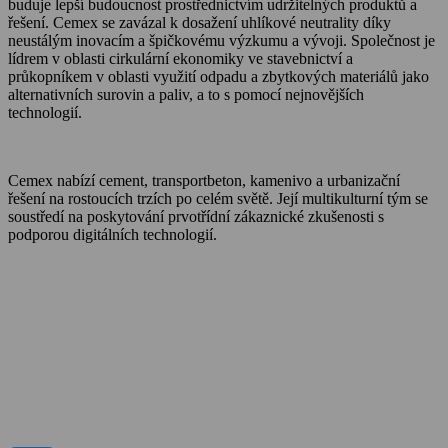
buduje lepší budoucnost prostřednictvím udržitelných produktů a
řešení. Cemex se zavázal k dosažení uhlíkové neutrality díky
neustálým inovacím a špičkovému výzkumu a vývoji. Společnost je
lídrem v oblasti cirkulární ekonomiky ve stavebnictví a
průkopníkem v oblasti využití odpadu a zbytkových materiálů jako
alternativních surovin a paliv, a to s pomocí nejnovějších
technologií.
Cemex nabízí cement, transportbeton, kamenivo a urbanizační
řešení na rostoucích trzích po celém světě. Její multikulturní tým se
soustředí na poskytování prvotřídní zákaznické zkušenosti s
podporou digitálních technologií.
O Cemexu
Kalkulátor objemu betonu
Udržitelnost
Kariéra
Kontakt
Média
Dokumenty