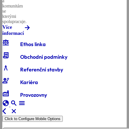
a
komunitám
se
kterými
spolupracuje.
Více
informací
balance
Ethos linka
contract
Obchodní podmínky
architecture
Referenční stavby
engineering
Kariéra
factory
Provozovny
globe
search
menu
arrow_back_ios
close
Click to Configure Mobile Options