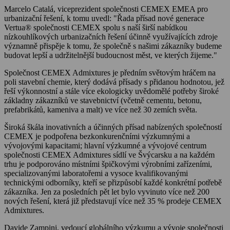
Marcelo Catalá, viceprezident společnosti CEMEX EMEA pro
urbanizační řešení, k tomu uvedl: "Řada přísad nové generace
Vertua® společnosti CEMEX spolu s naší širší nabídkou
nízkouhlíkových urbanizačních řešení účinně využívajících zdroje
významně přispěje k tomu, že společně s našimi zákazníky budeme
budovat lepší a udržitelnější budoucnost měst, ve kterých žijeme."
Společnost CEMEX Admixtures je předním světovým hráčem na
poli stavební chemie, který dodává přísady s přidanou hodnotou, jež
řeší výkonnostní a stále více ekologicky uvědomělé potřeby široké
základny zákazníků ve stavebnictví (včetně cementu, betonu,
prefabrikátů, kameniva a malt) ve více než 30 zemích světa.
Široká škála inovativních a účinných přísad nabízených společností
CEMEX je podpořena bezkonkurenčními výzkumnými a
vývojovými kapacitami; hlavní výzkumné a vývojové centrum
společnosti CEMEX Admixtures sídlí ve Švýcarsku a na každém
trhu je podporováno místními špičkovými výrobními zařízeními,
specializovanými laboratořemi a vysoce kvalifikovanými
technickými odborníky, kteří se přizpůsobí každé konkrétní potřebě
zákazníka. Jen za posledních pět let bylo vyvinuto více než 200
nových řešení, která již představují více než 35 % prodeje CEMEX
Admixtures.
Davide Zampini, vedoucí globálního výzkumu a vývoje společnosti