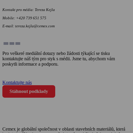
Kontakt pro média: Tereza Kejla
Mobile: +420 739 651 575
E-mail: tereza.kejla@cemex.com
Pro veškeré mediální dotazy nebo žádosti týkající se tisku
kontaktujte náš tým pro styk s médii. Jsme tu, abychom vám
poskytli informace a podporu.
call
+420 739 651 575
Kontaktujte nás
Stáhnout podklady
Cemex je globální společnost v oblasti stavebních materiálů, která