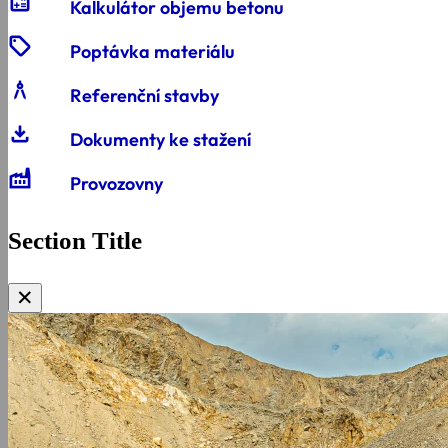
calculate
Kalkulátor objemu betonu
sell
Poptávka materiálu
architecture
Referenční stavby
download
Dokumenty ke stažení
Factory
Provozovny
Section Title
✕