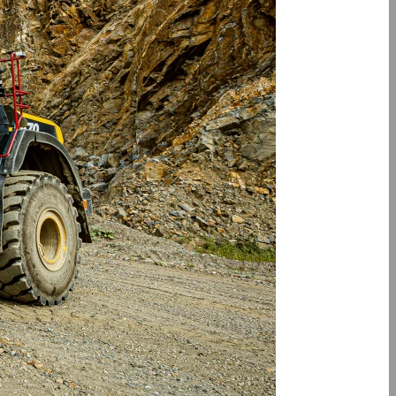
Všeobecné prodejní a dodací podmínky
Všeobecné prodejní a dodací podmínky
Dodavatelé
Bezpečnostní listy
Bezpečnost a ochrana zdraví
Technické listy