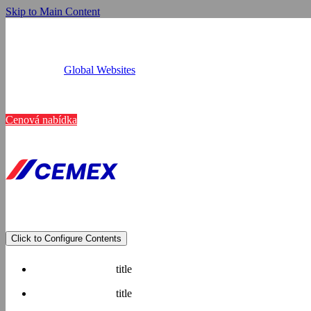
Skip to Main Content
Global Websites
Provozovny
Tato webová
Kariéra
Kontakt
Cenová nabídka
K personalizaci obsah
využíváme soubory coo
média, inzerci a analý
poskytli nebo které zí
Zobrazit detaily
Click to Configure Contents
title
title