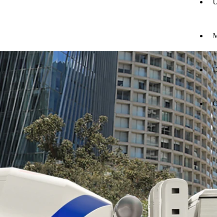
U
M
D
O