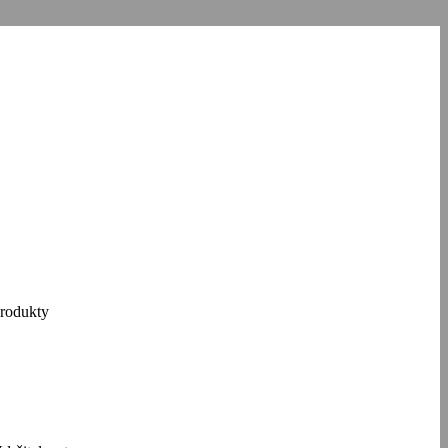
návštěvnosti
partnery pro sociální
 které jste jim
Povolit vše
rodukty
lužby