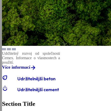
Udržitelný rozvoj od společnosti
Cemex. Informace o vlastnostech a
použití.
Více informací
eco
Udržitelnější beton
salinity
Udržitelnější cement
Section Title