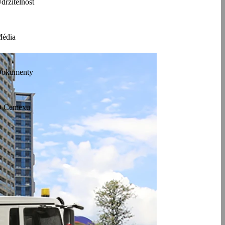
držitelnost
édia
okumenty
 Cemexu