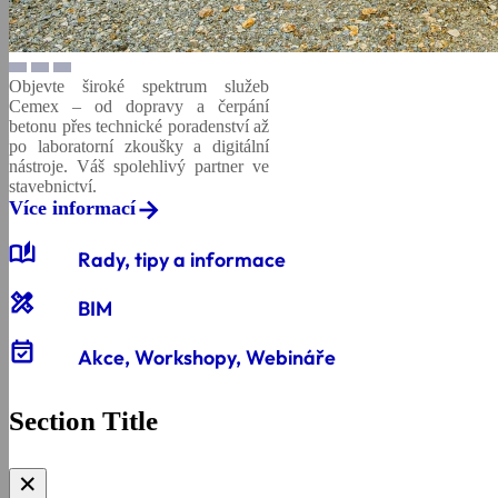
Objevte široké spektrum služeb
Cemex – od dopravy a čerpání
betonu přes technické poradenství až
po laboratorní zkoušky a digitální
nástroje. Váš spolehlivý partner ve
stavebnictví.
Více informací
auto_stories
Rady, tipy a informace
design_services
BIM
event_available
Akce, Workshopy, Webináře
Section Title
✕