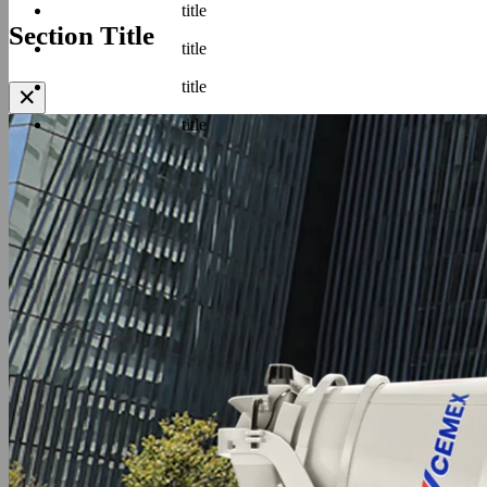
title
Section Title
title
title
✕
title