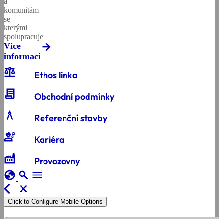
a
komunitám
se
kterými
spolupracuje.
Více
informací
balance
Ethos linka
contract
Obchodní podmínky
architecture
Referenční stavby
engineering
Kariéra
factory
Provozovny
globe
search
menu
arrow_back_ios
close
Click to Configure Mobile Options