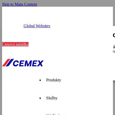
Skip to Main Content
Global Websites
Provozovny
Tato webová stránka používá c
Kariéra
Kontakt
Cenová nabídka
K personalizaci obsahu a reklam, poskytování funkcí soci
používáte, sdílíme se svými partnery pro sociální média, i
které získali v důsledku toho, že používáte jejich služby.
Zobrazit detaily
Pouze nutné
Produkty
Služby
Cemex je
přední
dodavatel