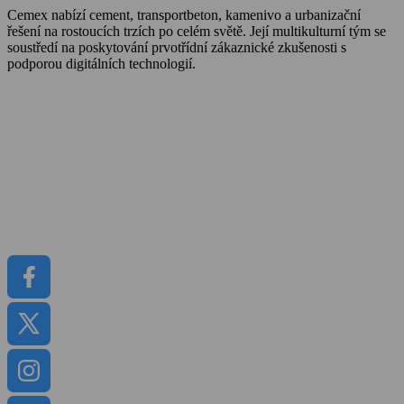
Cemex nabízí cement, transportbeton, kamenivo a urbanizační
řešení na rostoucích trzích po celém světě. Její multikulturní tým se
soustředí na poskytování prvotřídní zákaznické zkušenosti s
podporou digitálních technologií.
O Cemexu
Kalkulátor objemu betonu
Udržitelnost
Kariéra
Kontakt
Média
Dokumenty