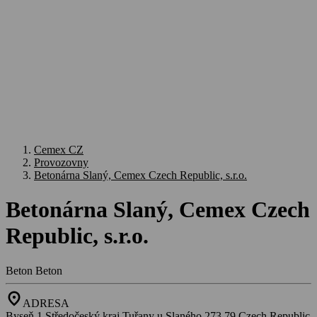
Cemex CZ
Provozovny
Betonárna Slaný, Cemex Czech Republic, s.r.o.
Betonárna Slaný, Cemex Czech
Republic, s.r.o.
Beton
Beton
location_on
ADRESA
Byseň 1,Středočeský kraj,Tuřany u Slaného,273 79,Czech Republic