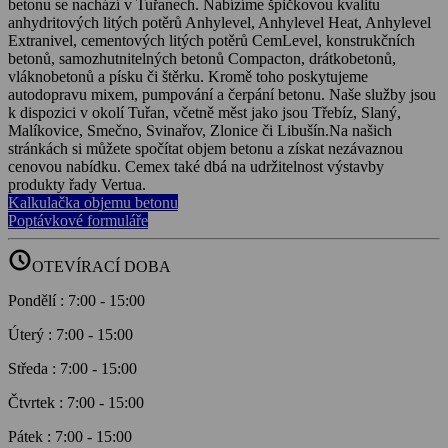
betonu se nachází v Tuřanech. Nabízíme špičkovou kvalitu
anhydritových litých potěrů Anhylevel, Anhylevel Heat, Anhylevel
Extranivel, cementových litých potěrů CemLevel, konstrukčních
betonů, samozhutnitelných betonů Compacton, drátkobetonů,
vláknobetonů a písku či štěrku. Kromě toho poskytujeme
autodopravu mixem, pumpování a čerpání betonu. Naše služby jsou
k dispozici v okolí Tuřan, včetně měst jako jsou Třebíz, Slaný,
Malíkovice, Smečno, Svinařov, Zlonice či Libušín.Na našich
stránkách si můžete spočítat objem betonu a získat nezávaznou
cenovou nabídku. Cemex také dbá na udržitelnost výstavby
produkty řady Vertua.
Kalkulačka objemu betonu
Poptávkové formuláře
schedule
OTEVÍRACÍ DOBA
Pondělí
:
7:00
-
15:00
Úterý
:
7:00
-
15:00
Středa
:
7:00
-
15:00
Čtvrtek
:
7:00
-
15:00
Pátek
:
7:00
-
15:00