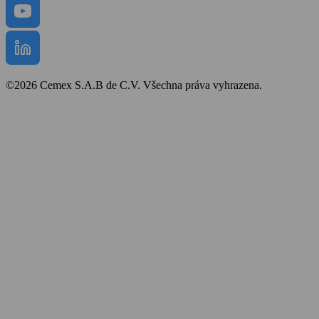
©2026 Cemex S.A.B de C.V. Všechna práva vyhrazena.
Bezpečnost a ochrana zdraví
Obchodní podmínky
Politika cookies
Prohlášení o přístupnosti
Mapa stránek
Zpracování osobních údajů
Ochrana oznamovatelů
Whistleblower protection