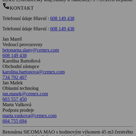
call
KONTAKT
Telefonní údaje Hlavní
:
608 149 438
Telefonní údaje Hlavní
:
608 149 438
Jan Mareš
Vedoucí provozovny
betonarna.slany@cemex.com
608 149 438
Karolína Bartoňová
Obchodní zástupce
karolina.bartonova@cemex.com
734 792 407
Jan Mašek
Oblastní technolog
jan.masek@cemex.com
603 557 450
Marta Vašková
Podpora prodeje
marta.vaskova@cemex.com
604 755 694
Betonárna SICOMA MAO s hodinovým výkonem 45 m3 čerstvého