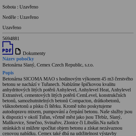
Sobota
:
Uzavřeno
Neděle
:
Uzavřeno
Uzavřeno
5694881
draft
Dokumenty
Název pobočky
Betonárna Slaný, Cemex Czech Republic, s.r.o.
Popis
Betonárna SICOMA MAO s hodinovým výkonem 45 m3 čerstvého
betonu se nachází v Tuřanech. Nabízíme špičkovou kvalitu
anhydritových litých potěrů Anhylevel, Anhylevel Heat, Anhylevel
Extranivel, cementových litých potěrů CemLevel, konstrukčních
betonů, samozhutnitelných betonů Compacton, drátkobetonů,
vláknobetonů a písku či štěrku. Kromě toho poskytujeme
autodopravu mixem, pumpování a čerpání betonu. Naše služby jsou
k dispozici v okolí Tuřan, včetně měst jako jsou Třebíz, Slaný,
Malíkovice, Smečno, Svinařov, Zlonice či Libušín.Na našich
stránkách si můžete spočítat objem betonu a získat nezávaznou
cenovou nabídku. Cemex také dbá na udržitelnost výstavby