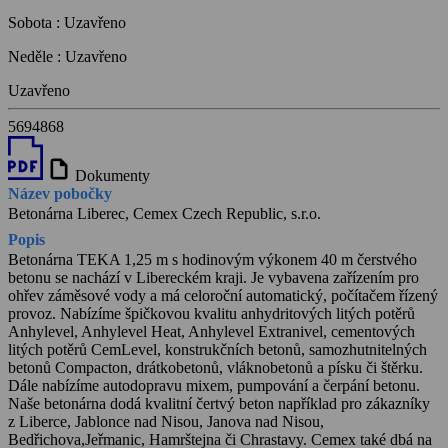
Sobota
:
Uzavřeno
Neděle
:
Uzavřeno
Uzavřeno
5694868
draft
Dokumenty
Název pobočky
Betonárna Liberec, Cemex Czech Republic, s.r.o.
Popis
Betonárna TEKA 1,25 m s hodinovým výkonem 40 m čerstvého
betonu se nachází v Libereckém kraji. Je vybavena zařízením pro
ohřev záměsové vody a má celoroční automatický, počítačem řízený
provoz. Nabízíme špičkovou kvalitu anhydritových litých potěrů
Anhylevel, Anhylevel Heat, Anhylevel Extranivel, cementových
litých potěrů CemLevel, konstrukčních betonů, samozhutnitelných
betonů Compacton, drátkobetonů, vláknobetonů a písku či štěrku.
Dále nabízíme autodopravu mixem, pumpování a čerpání betonu.
Naše betonárna dodá kvalitní čertvý beton například pro zákazníky
z Liberce, Jablonce nad Nisou, Janova nad Nisou,
Bedřichova,Jeřmanic, Hamrštejna či Chrastavy. Cemex také dbá na