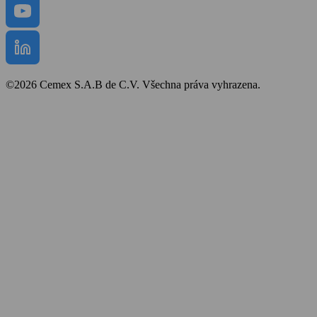
©2026 Cemex S.A.B de C.V. Všechna práva vyhrazena.
Bezpečnost a ochrana zdraví
Obchodní podmínky
Politika cookies
Prohlášení o přístupnosti
Mapa stránek
Zpracování osobních údajů
Ochrana oznamovatelů
Whistleblower protection