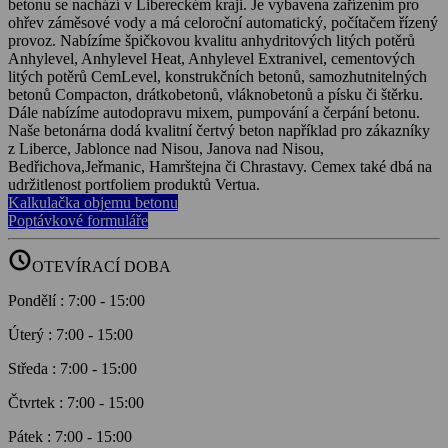
betonu se nachází v Libereckém kraji. Je vybavena zařízením pro
ohřev záměsové vody a má celoroční automatický, počítačem řízený
provoz. Nabízíme špičkovou kvalitu anhydritových litých potěrů
Anhylevel, Anhylevel Heat, Anhylevel Extranivel, cementových
litých potěrů CemLevel, konstrukčních betonů, samozhutnitelných
betonů Compacton, drátkobetonů, vláknobetonů a písku či štěrku.
Dále nabízíme autodopravu mixem, pumpování a čerpání betonu.
Naše betonárna dodá kvalitní čertvý beton například pro zákazníky
z Liberce, Jablonce nad Nisou, Janova nad Nisou,
Bedřichova,Jeřmanic, Hamrštejna či Chrastavy. Cemex také dbá na
udržitlenost portfoliem produktů Vertua.
Kalkulačka objemu betonu
Poptávkové formuláře
schedule
OTEVÍRACÍ DOBA
Pondělí
:
7:00
-
15:00
Úterý
:
7:00
-
15:00
Středa
:
7:00
-
15:00
Čtvrtek
:
7:00
-
15:00
Pátek
:
7:00
-
15:00