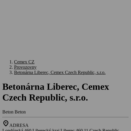
Cemex CZ
Provozovny
Betonárna Liberec, Cemex Czech Republic, s.r.o.
Betonárna Liberec, Cemex
Czech Republic, s.r.o.
Beton
Beton
location_on
ADRESA
Londýnská 460,Liberecký kraj,Liberec,460 11,Czech Republic