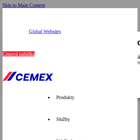
Skip to Main Content
Global Websites
Provozovny
Tato webová stránka používá c
Kariéra
Kontakt
Cenová nabídka
K personalizaci obsahu a reklam, poskytování funkcí soci
používáte, sdílíme se svými partnery pro sociální média, i
které získali v důsledku toho, že používáte jejich služby.
Zobrazit detaily
Pouze nutné
Produkty
Služby
Cemex je
přední
dodavatel