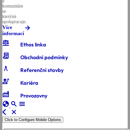
a
komunitám
se
kterými
spolupracuje.
Více
informací
balance
Ethos linka
contract
Obchodní podmínky
architecture
Referenční stavby
engineering
Kariéra
factory
Provozovny
globe
search
menu
arrow_back_ios
close
Click to Configure Mobile Options