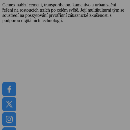
Cemex nabízí cement, transportbeton, kamenivo a urbanizační
řešení na rostoucích trzích po celém světě. Její multikulturní tým se
soustředí na poskytování prvotřídní zákaznické zkušenosti s
podporou digitálních technologií.
O Cemexu
Kalkulátor objemu betonu
Udržitelnost
Kariéra
Kontakt
Média
Dokumenty