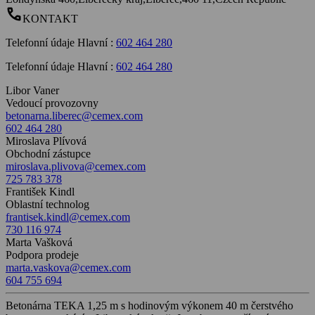
call
KONTAKT
Telefonní údaje Hlavní
:
602 464 280
Telefonní údaje Hlavní
:
602 464 280
Libor Vaner
Vedoucí provozovny
betonarna.liberec@cemex.com
602 464 280
Miroslava Plívová
Obchodní zástupce
miroslava.plivova@cemex.com
725 783 378
František Kindl
Oblastní technolog
frantisek.kindl@cemex.com
730 116 974
Marta Vašková
Podpora prodeje
marta.vaskova@cemex.com
604 755 694
Betonárna TEKA 1,25 m s hodinovým výkonem 40 m čerstvého