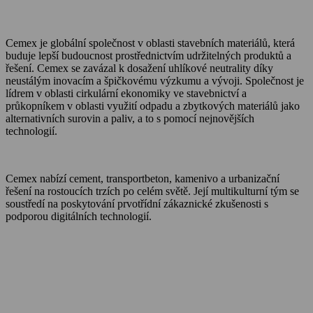
Cemex je globální společnost v oblasti stavebních materiálů, která
buduje lepší budoucnost prostřednictvím udržitelných produktů a
řešení. Cemex se zavázal k dosažení uhlíkové neutrality díky
neustálým inovacím a špičkovému výzkumu a vývoji. Společnost je
lídrem v oblasti cirkulární ekonomiky ve stavebnictví a
průkopníkem v oblasti využití odpadu a zbytkových materiálů jako
alternativních surovin a paliv, a to s pomocí nejnovějších
technologií.
Cemex nabízí cement, transportbeton, kamenivo a urbanizační
řešení na rostoucích trzích po celém světě. Její multikulturní tým se
soustředí na poskytování prvotřídní zákaznické zkušenosti s
podporou digitálních technologií.
O Cemexu
Kalkulátor objemu betonu
Udržitelnost
Kariéra
Kontakt