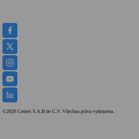
Média
Dokumenty
©2026 Cemex S.A.B de C.V. Všechna práva vyhrazena.
Bezpečnost a ochrana zdraví
Obchodní podmínky
Politika cookies
Prohlášení o přístupnosti