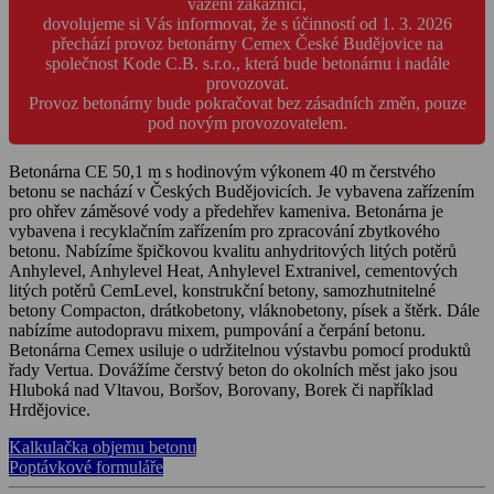
vážení zákazníci,
dovolujeme si Vás informovat, že s účinností od 1. 3. 2026
přechází provoz betonárny Cemex České Budějovice na
společnost Kode C.B. s.r.o., která bude betonárnu i nadále
provozovat.
Provoz betonárny bude pokračovat bez zásadních změn, pouze
pod novým provozovatelem.
Betonárna CE 50,1 m s hodinovým výkonem 40 m čerstvého
betonu se nachází v Českých Budějovicích. Je vybavena zařízením
pro ohřev záměsové vody a předehřev kameniva. Betonárna je
vybavena i recyklačním zařízením pro zpracování zbytkového
betonu. Nabízíme špičkovou kvalitu anhydritových litých potěrů
Anhylevel, Anhylevel Heat, Anhylevel Extranivel, cementových
litých potěrů CemLevel, konstrukční betony, samozhutnitelné
betony Compacton, drátkobetony, vláknobetony, písek a štěrk. Dále
nabízíme autodopravu mixem, pumpování a čerpání betonu.
Betonárna Cemex usiluje o udržitelnou výstavbu pomocí produktů
řady Vertua. Dovážíme čerstvý beton do okolních měst jako jsou
Hluboká nad Vltavou, Boršov, Borovany, Borek či například
Hrdějovice.
Kalkulačka objemu betonu
Poptávkové formuláře