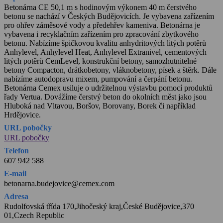
Betonárna CE 50,1 m s hodinovým výkonem 40 m čerstvého
betonu se nachází v Českých Budějovicích. Je vybavena zařízením
pro ohřev záměsové vody a předehřev kameniva. Betonárna je
vybavena i recyklačním zařízením pro zpracování zbytkového
betonu. Nabízíme špičkovou kvalitu anhydritových litých potěrů
Anhylevel, Anhylevel Heat, Anhylevel Extranivel, cementových
litých potěrů CemLevel, konstrukční betony, samozhutnitelné
betony Compacton, drátkobetony, vláknobetony, písek a štěrk. Dále
nabízíme autodopravu mixem, pumpování a čerpání betonu.
Betonárna Cemex usiluje o udržitelnou výstavbu pomocí produktů
řady Vertua. Dovážíme čerstvý beton do okolních měst jako jsou
Hluboká nad Vltavou, Boršov, Borovany, Borek či například
Hrdějovice.
URL pobočky
URL pobočky
Telefon
607 942 588
E-mail
betonarna.budejovice@cemex.com
Adresa
Rudolfovská třída 170,Jihočeský kraj,České Budějovice,370
01,Czech Republic