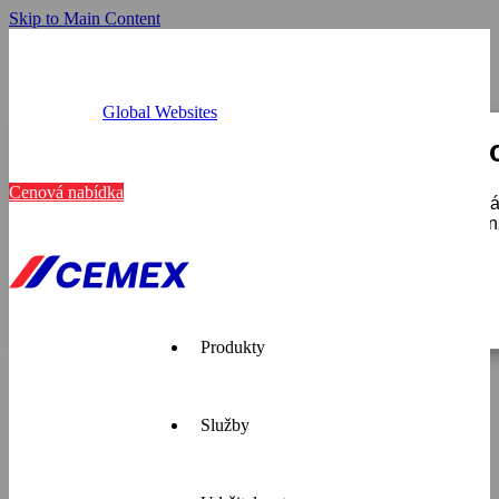
Skip to Main Content
Global Websites
Provozovny
Tato webová stránka používá c
Kariéra
Kontakt
Cenová nabídka
K personalizaci obsahu a reklam, poskytování funkcí soci
používáte, sdílíme se svými partnery pro sociální média, i
které získali v důsledku toho, že používáte jejich služby.
Zobrazit detaily
Pouze nutné
Produkty
Služby
Cemex je
přední
dodavatel