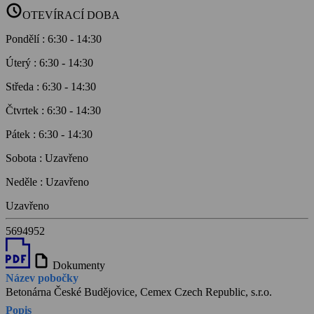
schedule
OTEVÍRACÍ DOBA
Pondělí
:
6:30
-
14:30
Úterý
:
6:30
-
14:30
Středa
:
6:30
-
14:30
Čtvrtek
:
6:30
-
14:30
Pátek
:
6:30
-
14:30
Sobota
:
Uzavřeno
Neděle
:
Uzavřeno
Uzavřeno
5694952
draft
Dokumenty
Název pobočky
Betonárna České Budějovice, Cemex Czech Republic, s.r.o.
Popis