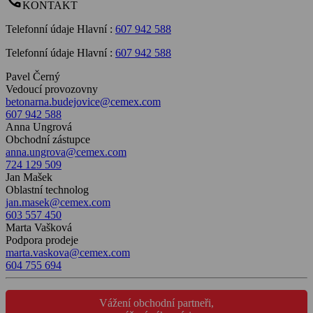
call
KONTAKT
Telefonní údaje Hlavní
:
607 942 588
Telefonní údaje Hlavní
:
607 942 588
Pavel Černý
Vedoucí provozovny
betonarna.budejovice@cemex.com
607 942 588
Anna Ungrová
Obchodní zástupce
anna.ungrova@cemex.com
724 129 509
Jan Mašek
Oblastní technolog
jan.masek@cemex.com
603 557 450
Marta Vašková
Podpora prodeje
marta.vaskova@cemex.com
604 755 694
Vážení obchodní partneři,