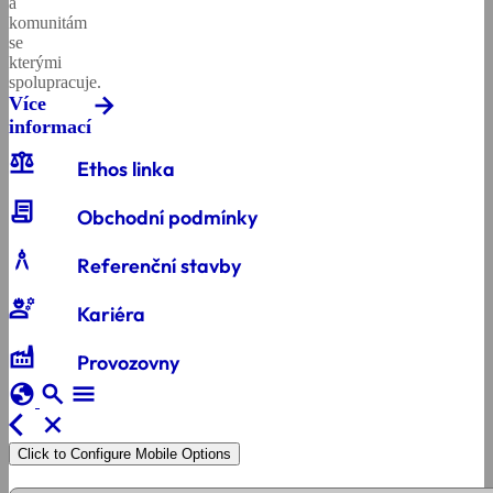
a
komunitám
se
kterými
spolupracuje.
Více
informací
balance
Ethos linka
contract
Obchodní podmínky
architecture
Referenční stavby
engineering
Kariéra
factory
Provozovny
globe
search
menu
arrow_back_ios
close
Click to Configure Mobile Options