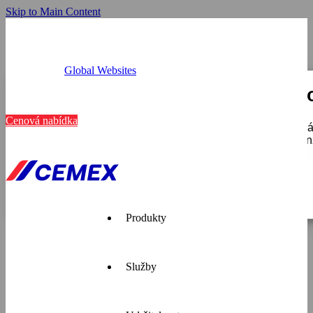
Skip to Main Content
Global Websites
Provozovny
Tato webová stránka používá c
Kariéra
Kontakt
Cenová nabídka
K personalizaci obsahu a reklam, poskytování funkcí soci
používáte, sdílíme se svými partnery pro sociální média, i
které získali v důsledku toho, že používáte jejich služby.
Zobrazit detaily
Pouze nutné
Produkty
Služby
Cemex je
přední
dodavatel