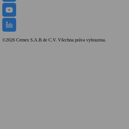
©2026 Cemex S.A.B de C.V. Všechna práva vyhrazena.
Bezpečnost a ochrana zdraví
Obchodní podmínky
Politika cookies
Prohlášení o přístupnosti
Mapa stránek
Zpracování osobních údajů
Ochrana oznamovatelů
Whistleblower protection