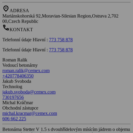
location_on
ADRESA
Mariánskohorská 92,Moravian-Silesian Region,Ostrava 2,702
00,Czech Republic
call
KONTAKT
Telefonní údaje Hlavní
:
773 758 878
Telefonní údaje Hlavní
:
773 758 878
Roman Ralik
Vedoucí betonárny
roman.ralik@cemex.com
+420778406350
Jakub Svoboda
Technolog
jakub.svoboda@cemex.com
730197656
Michal Kráčmar
Obchodní zástupce
michal.kracmar@cemex.com
606 662 225
Betonárna Stetter V 1.5 s dvouhřídelovým mísícím jádrem o objemu