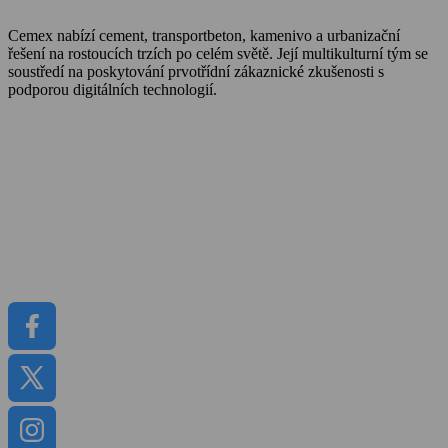
Cemex nabízí cement, transportbeton, kamenivo a urbanizační
řešení na rostoucích trzích po celém světě. Její multikulturní tým se
soustředí na poskytování prvotřídní zákaznické zkušenosti s
podporou digitálních technologií.
O Cemexu
Kalkulátor objemu betonu
Udržitelnost
Kariéra
Kontakt
Média
Dokumenty