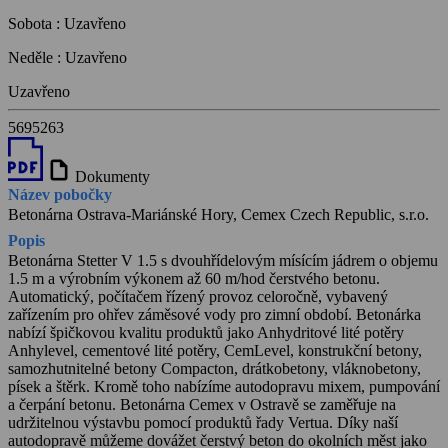
Sobota
:
Uzavřeno
Neděle
:
Uzavřeno
Uzavřeno
5695263
draft
Dokumenty
Název pobočky
Betonárna Ostrava-Mariánské Hory, Cemex Czech Republic, s.r.o.
Popis
Betonárna Stetter V 1.5 s dvouhřídelovým mísícím jádrem o objemu
1.5 m a výrobním výkonem až 60 m/hod čerstvého betonu.
Automatický, počítačem řízený provoz celoročně, vybavený
zařízením pro ohřev záměsové vody pro zimní období. Betonárka
nabízí špičkovou kvalitu produktů jako Anhydritové lité potěry
Anhylevel, cementové lité potěry, CemLevel, konstrukční betony,
samozhutnitelné betony Compacton, drátkobetony, vláknobetony,
písek a štěrk. Kromě toho nabízíme autodopravu mixem, pumpování
a čerpání betonu. Betonárna Cemex v Ostravě se zaměřuje na
udržitelnou výstavbu pomocí produktů řady Vertua. Díky naší
autodopravě můžeme dovážet čerstvý beton do okolních měst jako