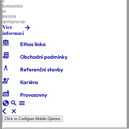
a
komunitám
se
kterými
spolupracuje.
Více
informací
balance
Ethos linka
contract
Obchodní podmínky
architecture
Referenční stavby
engineering
Kariéra
factory
Provozovny
globe
search
menu
arrow_back_ios
close
Click to Configure Mobile Options