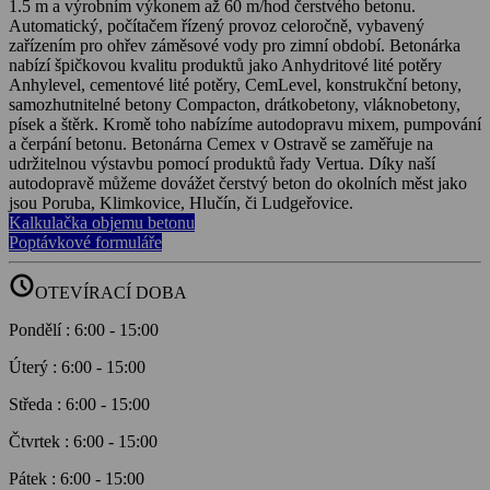
1.5 m a výrobním výkonem až 60 m/hod čerstvého betonu.
Automatický, počítačem řízený provoz celoročně, vybavený
zařízením pro ohřev záměsové vody pro zimní období. Betonárka
nabízí špičkovou kvalitu produktů jako Anhydritové lité potěry
Anhylevel, cementové lité potěry, CemLevel, konstrukční betony,
samozhutnitelné betony Compacton, drátkobetony, vláknobetony,
písek a štěrk. Kromě toho nabízíme autodopravu mixem, pumpování
a čerpání betonu. Betonárna Cemex v Ostravě se zaměřuje na
udržitelnou výstavbu pomocí produktů řady Vertua. Díky naší
autodopravě můžeme dovážet čerstvý beton do okolních měst jako
jsou Poruba, Klimkovice, Hlučín, či Ludgeřovice.
Kalkulačka objemu betonu
Poptávkové formuláře
schedule
OTEVÍRACÍ DOBA
Pondělí
:
6:00
-
15:00
Úterý
:
6:00
-
15:00
Středa
:
6:00
-
15:00
Čtvrtek
:
6:00
-
15:00
Pátek
:
6:00
-
15:00