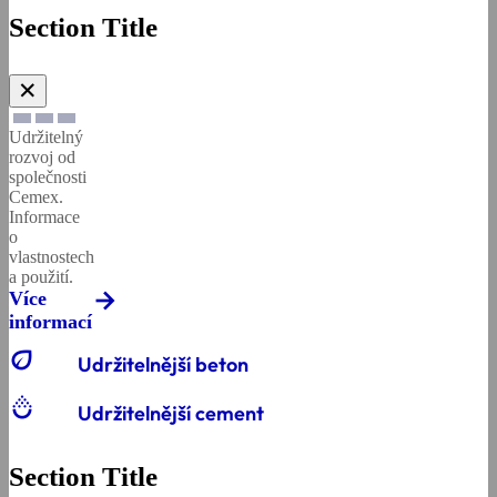
Section Title
✕
Udržitelný
rozvoj od
společnosti
Cemex.
Informace
o
vlastnostech
a použití.
Více
informací
eco
Udržitelnější beton
salinity
Udržitelnější cement
Section Title