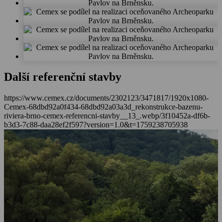
Další referenční stavby
https://www.cemex.cz/documents/2302123/3471817/1920x1080-
Cemex-68dbd92a0f434-68dbd92a03a3d_rekonstrukce-bazenu-
riviera-brno-cemex-referencni-stavby__13_.webp/3f10452a-df6b-
b3d3-7c88-daa28ef2f597?version=1.0&t=1759238705938