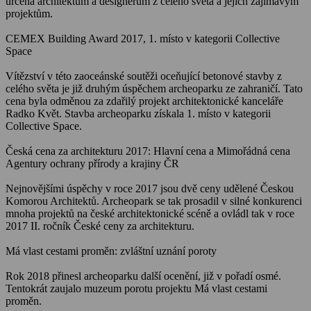
určená architektům a designerům z celého světa a jejich zajímavým
projektům.
CEMEX Building Award 2017, 1. místo v kategorii Collective
Space
Vítězství v této zaoceánské soutěži oceňující betonové stavby z
celého světa je již druhým úspěchem archeoparku ze zahraničí. Tato
cena byla odměnou za zdařilý projekt architektonické kanceláře
Radko Květ. Stavba archeoparku získala 1. místo v kategorii
Collective Space.
Česká cena za architekturu 2017: Hlavní cena a Mimořádná cena
Agentury ochrany přírody a krajiny ČR
Nejnovějšími úspěchy v roce 2017 jsou dvě ceny udělené Českou
Komorou Architektů. Archeopark se tak prosadil v silné konkurenci
mnoha projektů na české architektonické scéně a ovládl tak v roce
2017 II. ročník České ceny za architekturu.
Má vlast cestami proměn: zvláštní uznání poroty
Rok 2018 přinesl archeoparku další ocenění, již v pořadí osmé.
Tentokrát zaujalo muzeum porotu projektu Má vlast cestami
proměn.