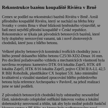
Rekonstrukce bazénu koupaliště Riviéra v Brně
Cemex se podílel na rekonstrukci bazénů Riviéra v Brně. Areál
přírodního koupaliště Riviéra, který se nachází na břehu řeky
Svratky v centru Brna v těsné blízkosti brněnského výstaviště, se
řadí mezi největší přírodní koupaliště v České republice.
Rekonstrukce se týkala jak původních betonových bazénů, které
byly doplněny nerezovými vanami, tak i nově zhotovených
chodníků, které jsou z bílého betonu.
Veškeré plochy betonových konstrukcí tvořících chodníky jsou z
litého jemně drásaného bílého betonu C25/30-XD2-Dmax 16 mm.
Pro docílení požadovaného vzhledu a mechanických vlastností byla
navržena receptura: kamenivo DTK 0/4 lokalita Zaječí, HTK 4/8
lokalita Zaječí, HTK 8/16 lokalita Zaječí, pojivo CEM II/A-LL 42,5
R Bílý Rohožník, plastifikátor CX Isoplast 53l. Jako minimální
kvalitativní a vizuální standard zpracování bílého pohledového
betonu byla reference Archeoparku v Pavlově, na jehož realizaci
jsme se také podíleli.
Z původních betonových chodníků byly odstraněny nesoudržné
části, následovalo celoplošné ostříkání tlakovou vodou a lokální
dobetonávky nerovností a trhlin, tak aby bylo možné položit funkční
kluznou vrstvu z PE fólie, na kterou byly nadbetonovány nové