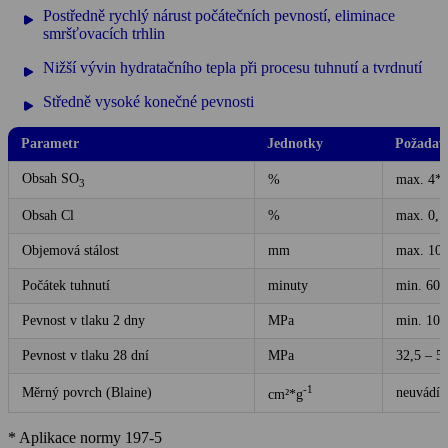
Postředně rychlý nárust počátečních pevností, eliminace
smršťovacích trhlin
Nižší vývin hydratačního tepla při procesu tuhnutí a tvrdnutí
Středně vysoké konečné pevnosti
Parametr
Jednotky
Požadav
Obsah SO
%
max. 4*
3
Obsah Cl
%
max. 0,1
Objemová stálost
mm
max. 10
Počátek tuhnutí
minuty
min. 60
Pevnost v tlaku 2 dny
MPa
min. 10
Pevnost v tlaku 28 dní
MPa
32,5 – 5
-1
Měrný povrch (Blaine)
neuvádí 
cm²*g
* Aplikace normy 197-5