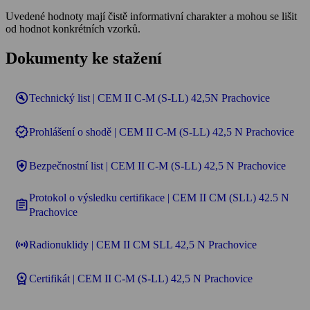
Uvedené hodnoty mají čistě informativní charakter a mohou se lišit
od hodnot konkrétních vzorků.
Dokumenty ke stažení
build_circle
Technický list | CEM II C-M (S-LL) 42,5N Prachovice
verified
Prohlášení o shodě | CEM II C-M (S-LL) 42,5 N Prachovice
health_and_safety
Bezpečnostní list | CEM II C-M (S-LL) 42,5 N Prachovice
Protokol o výsledku certifikace | CEM II CM (SLL) 42.5 N
assignment
Prachovice
sensors
Radionuklidy | CEM II CM SLL 42,5 N Prachovice
workspace_premium
Certifikát | CEM II C-M (S-LL) 42,5 N Prachovice