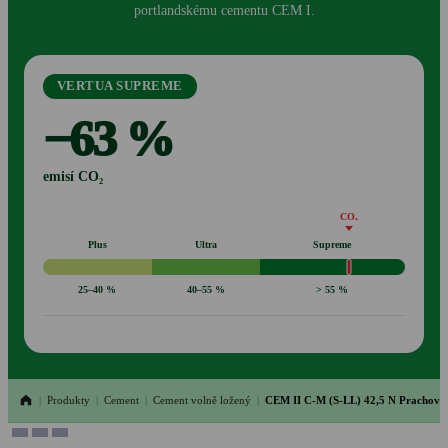
portlandskému cementu CEM I.
VERTUA SUPREME
−63 %
emisí CO₂
CO₂
Plus
Ultra
Supreme
25–40 %
40–55 %
> 55 %
|
Produkty
|
Cement
|
Cement volně ložený
|
CEM II C-M (S-LL) 42,5 N Prachovic