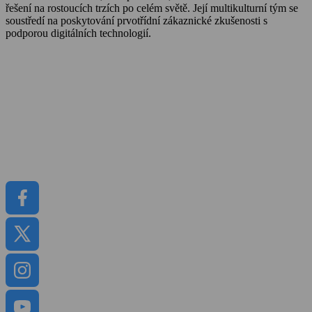
řešení na rostoucích trzích po celém světě. Její multikulturní tým se
soustředí na poskytování prvotřídní zákaznické zkušenosti s
podporou digitálních technologií.
O Cemexu
Kalkulátor objemu betonu
Udržitelnost
Kariéra
Kontakt
Média
Dokumenty