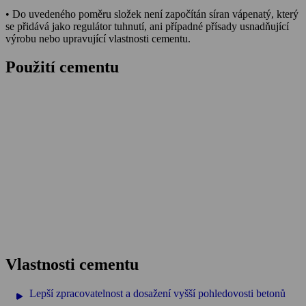
• Do uvedeného poměru složek není započítán síran vápenatý, který
se přidává jako regulátor tuhnutí, ani případné přísady usnadňující
výrobu nebo upravující vlastnosti cementu.
Použití cementu
Velkoobjemové a velkoplošné betonáže
Prostý a vyztužený beton
Základové stavby
Průmyslové stavby, základové betony
Průmyslové podlahy (letní období)
Nevhodný do agresivního prostředí (čističky, opěrné zdi, …)
Zdící cementové malty
Vlastnosti cementu
Lepší zpracovatelnost a dosažení vyšší pohledovosti betonů