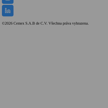
©2026 Cemex S.A.B de C.V. Všechna práva vyhrazena.
Bezpečnost a ochrana zdraví
Obchodní podmínky
Politika cookies
Prohlášení o přístupnosti
Mapa stránek
Zpracování osobních údajů
Ochrana oznamovatelů
Whistleblower protection