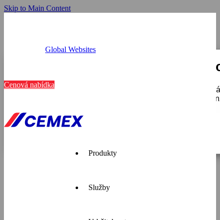
Skip to Main Content
Global Websites
Provozovny
Tato webová stránka používá c
Kariéra
Kontakt
Cenová nabídka
K personalizaci obsahu a reklam, poskytování funkcí soci
používáte, sdílíme se svými partnery pro sociální média, i
které získali v důsledku toho, že používáte jejich služby.
Zobrazit detaily
Pouze nutné
Produkty
Služby
Cemex je
přední
dodavatel