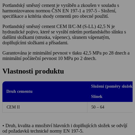
Portlandský směsný cement je vyráběn a zkoušen v souladu s
harmonizovanou normou ČSN EN 197-1 a 197-5 - Složení,
specifikace a kritéria shody cementů pro obecné použití.
Portlandský směsný cement CEM II/C-M (S-LL) 42,5 N je
hydraulické pojivo, které se vyrábí mletím portlandského slínku s
dalšími složkami (struska, vápenec), síranem vápenatým,
doplňujícími složkami a přísadami.
Garantována je minimální pevnost v tlaku 42,5 MPa po 28 dnech a
minimální počáteční pevnost 10 MPa po 2 dnech.
Vlastnosti produktu
Složení (poměry složek
Druh cementu
Slínek
CEM II
50 – 64
• Druh, kvalita a množství hlavních i doplňujících složek se odvíjí
od požadavků technické normy EN 197-5.