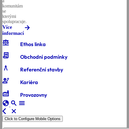
a
komunitám
se
kterými
spolupracuje.
Více
informací
balance
Ethos linka
contract
Obchodní podmínky
architecture
Referenční stavby
engineering
Kariéra
factory
Provozovny
globe
search
menu
arrow_back_ios
close
Click to Configure Mobile Options