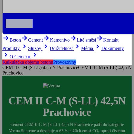
arrow_forward
arrow_forward
arrow_forward
arrow_forward
arrow_forward
Beton
Cement
Kamenivo
Lité směsi
Kontakt
keyboard_arrow_right
keyboard_arrow_right
keyboard_arrow_right
keyboard_arrow_right
Produkty
Služby
Udržitelnost
Média
Dokumenty
keyboard_arrow_right
keyboard_arrow_right
O Cemexu
Kalkulačka objemu betonu
Provozovny
CEM II C-M (S-LL) 42,5 N Prachovice
CEM II C-M (S-LL) 42,5 N
Prachovice
CEM II C-M (S-LL) 42,5N
Prachovice
Cement CEM II C-M (S-LL) 42,5 N Prachovice patří do kategorie
Vertua Supreme a dosahuje o 63 % nižších emisí CO₂ oproti čistému