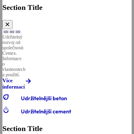
Section Title
✕
Udržitelný
rozvoj od
společnosti
Cemex.
Informace
o
vlastnostech
a použití.
Více
informací
eco
Udržitelnější beton
salinity
Udržitelnější cement
Section Title