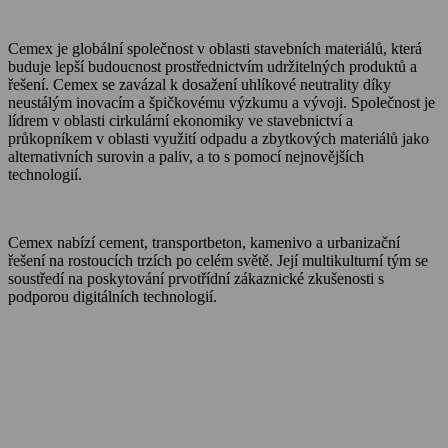
Cemex je globální společnost v oblasti stavebních materiálů, která
buduje lepší budoucnost prostřednictvím udržitelných produktů a
řešení. Cemex se zavázal k dosažení uhlíkové neutrality díky
neustálým inovacím a špičkovému výzkumu a vývoji. Společnost je
lídrem v oblasti cirkulární ekonomiky ve stavebnictví a
průkopníkem v oblasti využití odpadu a zbytkových materiálů jako
alternativních surovin a paliv, a to s pomocí nejnovějších
technologií.
Cemex nabízí cement, transportbeton, kamenivo a urbanizační
řešení na rostoucích trzích po celém světě. Její multikulturní tým se
soustředí na poskytování prvotřídní zákaznické zkušenosti s
podporou digitálních technologií.
O Cemexu
Kalkulátor objemu betonu
Udržitelnost
Kariéra
Kontakt