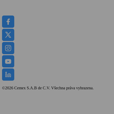
Média
Dokumenty
©2026 Cemex S.A.B de C.V. Všechna práva vyhrazena.
Bezpečnost a ochrana zdraví
Obchodní podmínky
Politika cookies
Prohlášení o přístupnosti