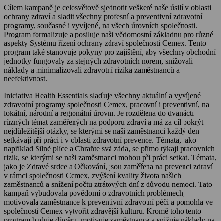
Cílem kampaně je celosvětově sjednotit veškeré naše úsilí v oblasti
ochrany zdraví a sladit všechny profesní a preventivní zdravotní
programy, současné i vyvíjené, na všech úrovních společnosti.
Program formalizuje a posiluje naši vědomostní základnu pro různé
aspekty Systému řízení ochrany zdraví společnosti Cemex. Tento
program také stanovuje pokyny pro zajištění, aby všechny obchodní
jednotky fungovaly za stejných zdravotních norem, snižovali
náklady a minimalizovali zdravotní rizika zaměstnanců a
neefektivnost.
Iniciativa Health Essentials slaďuje všechny aktuální a vyvíjené
zdravotní programy společnosti Cemex, pracovní i preventivní, na
lokální, národní a regionální úrovni. Je rozdělena do dvanácti
různých témat zaměřených na podporu zdraví a má za cíl pokrýt
nejdůležitější otázky, se kterými se naši zaměstnanci každý den
setkávají při práci i v oblasti zdravotní prevence. Témata, jako
například Silné plíce a Chraňte svá záda, se přímo týkají pracovních
rizik, se kterými se naši zaměstnanci mohou při práci setkat. Témata,
jako je Zdravé srdce a Očkování, jsou zaměřena na prevenci zdraví
v rámci společnosti Cemex, zvýšení kvality života našich
zaměstnanců a snížení počtu ztrátových dní z důvodu nemoci. Tato
kampaň vybudovala povědomí o zdravotních problémech,
motivovala zaměstnance k preventivní zdravotní péči a pomohla ve
společnosti Cemex vytvořit zdravější kulturu. Kromě toho tento
program buduje důvěru, motivuje zaměstnance a snižuje náklady na