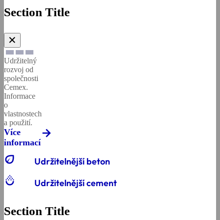
Section Title
✕
Udržitelný
rozvoj od
společnosti
Cemex.
Informace
o
vlastnostech
a použití.
Více
informací
eco
Udržitelnější beton
salinity
Udržitelnější cement
Section Title