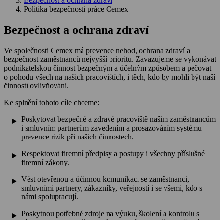
Bezpečnost a ochrana zdraví
Politika bezpečnosti práce Cemex
Bezpečnost a ochrana zdraví
Ve společnosti Cemex má prevence nehod, ochrana zdraví a
bezpečnost zaměstnanců nejvyšší prioritu. Zavazujeme se vykonávat
podnikatelskou činnost bezpečným a účelným způsobem a pečovat
o pohodu všech na našich pracovištích, i těch, kdo by mohli být naší
činností ovlivňováni.
Ke splnění tohoto cíle chceme:
Poskytovat bezpečné a zdravé pracoviště našim zaměstnancům
i smluvním partnerům zavedením a prosazováním systému
prevence rizik při našich činnostech.
Respektovat firemní předpisy a postupy i všechny příslušné
firemní zákony.
Vést otevřenou a účinnou komunikaci se zaměstnanci,
smluvními partnery, zákazníky, veřejností i se všemi, kdo s
námi spolupracují.
Poskytnou potřebné zdroje na výuku, školení a kontrolu s