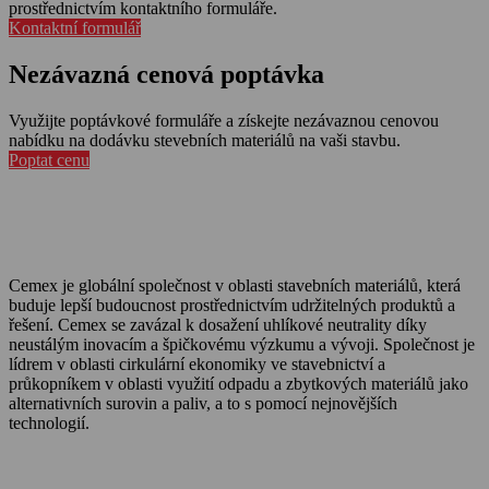
prostřednictvím kontaktního formuláře.
Kontaktní formulář
Nezávazná cenová poptávka
Využijte poptávkové formuláře a získejte nezávaznou cenovou
nabídku na dodávku stevebních materiálů na vaši stavbu.
Poptat cenu
Cemex je globální společnost v oblasti stavebních materiálů, která
buduje lepší budoucnost prostřednictvím udržitelných produktů a
řešení. Cemex se zavázal k dosažení uhlíkové neutrality díky
neustálým inovacím a špičkovému výzkumu a vývoji. Společnost je
lídrem v oblasti cirkulární ekonomiky ve stavebnictví a
průkopníkem v oblasti využití odpadu a zbytkových materiálů jako
alternativních surovin a paliv, a to s pomocí nejnovějších
technologií.