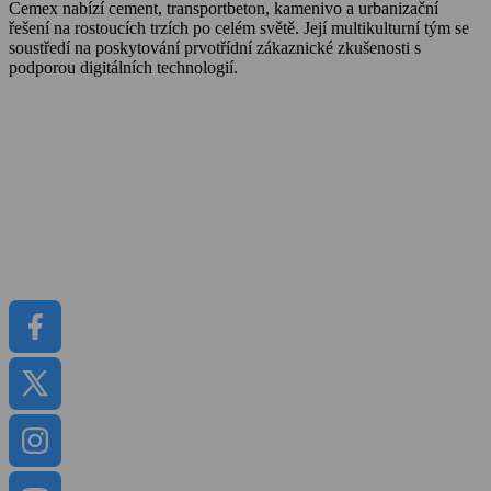
Cemex nabízí cement, transportbeton, kamenivo a urbanizační
řešení na rostoucích trzích po celém světě. Její multikulturní tým se
soustředí na poskytování prvotřídní zákaznické zkušenosti s
podporou digitálních technologií.
O Cemexu
Kalkulátor objemu betonu
Udržitelnost
Kariéra
Kontakt
Média
Dokumenty