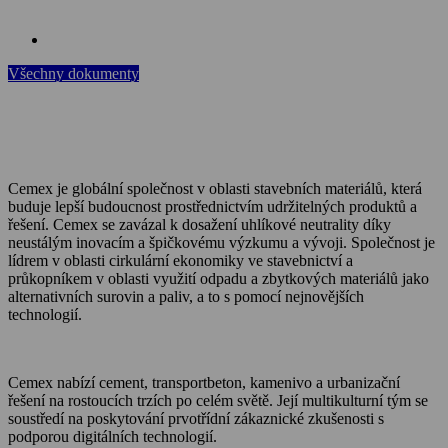
Všechny dokumenty
Cemex je globální společnost v oblasti stavebních materiálů, která
buduje lepší budoucnost prostřednictvím udržitelných produktů a
řešení. Cemex se zavázal k dosažení uhlíkové neutrality díky
neustálým inovacím a špičkovému výzkumu a vývoji. Společnost je
lídrem v oblasti cirkulární ekonomiky ve stavebnictví a
průkopníkem v oblasti využití odpadu a zbytkových materiálů jako
alternativních surovin a paliv, a to s pomocí nejnovějších
technologií.
Cemex nabízí cement, transportbeton, kamenivo a urbanizační
řešení na rostoucích trzích po celém světě. Její multikulturní tým se
soustředí na poskytování prvotřídní zákaznické zkušenosti s
podporou digitálních technologií.