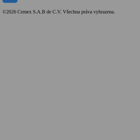
©2026 Cemex S.A.B de C.V. Všechna práva vyhrazena.
Bezpečnost a ochrana zdraví
Obchodní podmínky
Politika cookies
Prohlášení o přístupnosti
Mapa stránek
Zpracování osobních údajů
Ochrana oznamovatelů
Whistleblower protection