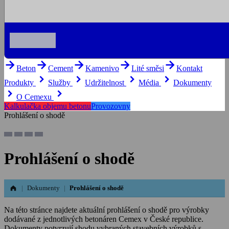
arrow_forward
arrow_forward
arrow_forward
arrow_forward
arrow_forward
Beton
Cement
Kamenivo
Lité směsi
Kontakt
keyboard_arrow_right
keyboard_arrow_right
keyboard_arrow_right
keyboard_arrow_right
Produkty
Služby
Udržitelnost
Média
Dokumenty
keyboard_arrow_right
keyboard_arrow_right
O Cemexu
Kalkulačka objemu betonu
Provozovny
Prohlášení o shodě
Prohlášení o shodě
|
Dokumenty
|
Prohlášení o shodě
Na této stránce najdete aktuální prohlášení o shodě pro výrobky
dodávané z jednotlivých betonáren Cemex v České republice.
Dokumenty potvrzují shodu vybraných stavebních výrobků s