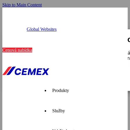
Skip to Main Content
Global Websites
Provozovny
Tato webová stránka používá c
Kariéra
Kontakt
Cenová nabídka
K personalizaci obsahu a reklam, poskytování funkcí soci
používáte, sdílíme se svými partnery pro sociální média, i
které získali v důsledku toho, že používáte jejich služby.
Zobrazit detaily
Pouze nutné
Produkty
Služby
Cemex je
přední
dodavatel