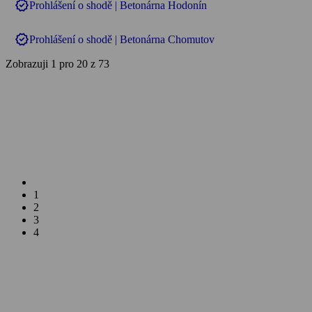
verified
Prohlášení o shodě | Betonárna Hodonín
verified
Prohlášení o shodě | Betonárna Chomutov
Zobrazuji 1 pro 20 z 73
1
2
3
4