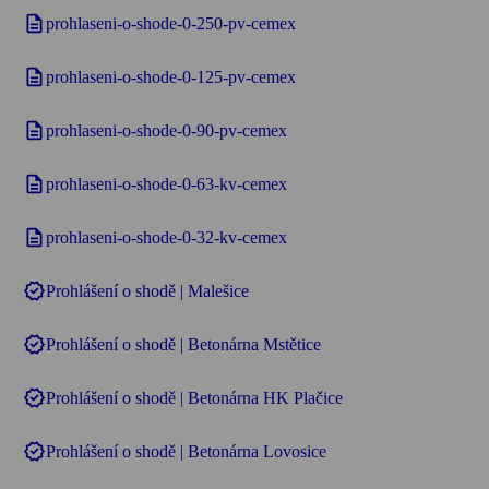
description
prohlaseni-o-shode-0-250-pv-cemex
description
prohlaseni-o-shode-0-125-pv-cemex
description
prohlaseni-o-shode-0-90-pv-cemex
description
prohlaseni-o-shode-0-63-kv-cemex
description
prohlaseni-o-shode-0-32-kv-cemex
verified
Prohlášení o shodě | Malešice
verified
Prohlášení o shodě | Betonárna Mstětice
verified
Prohlášení o shodě | Betonárna HK Plačice
verified
Prohlášení o shodě | Betonárna Lovosice