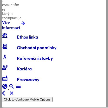
a
komunitám
se
kterými
spolupracuje.
Více
informací
balance
Ethos linka
contract
Obchodní podmínky
architecture
Referenční stavby
engineering
Kariéra
factory
Provozovny
globe
search
menu
arrow_back_ios
close
Click to Configure Mobile Options