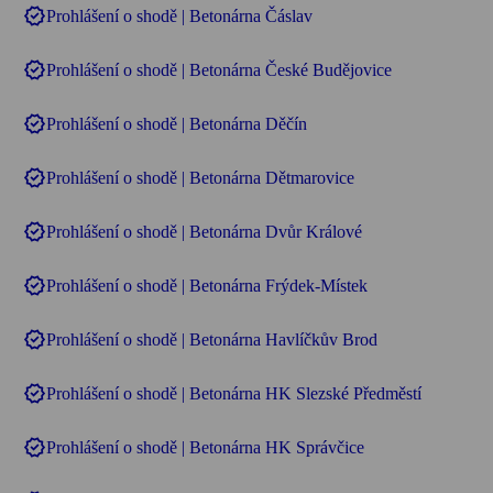
verified
Prohlášení o shodě | Betonárna Čáslav
verified
Prohlášení o shodě | Betonárna České Budějovice
verified
Prohlášení o shodě | Betonárna Děčín
verified
Prohlášení o shodě | Betonárna Dětmarovice
verified
Prohlášení o shodě | Betonárna Dvůr Králové
verified
Prohlášení o shodě | Betonárna Frýdek-Místek
verified
Prohlášení o shodě | Betonárna Havlíčkův Brod
verified
Prohlášení o shodě | Betonárna HK Slezské Předměstí
verified
Prohlášení o shodě | Betonárna HK Správčice